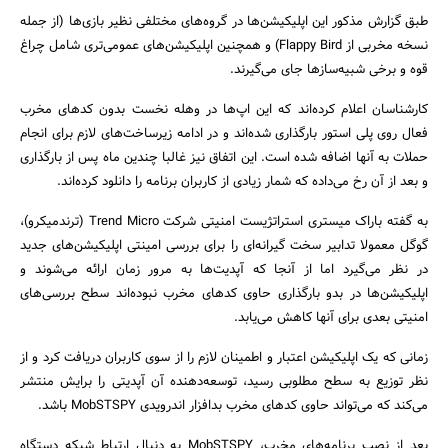
طبق گزارش مذکور این اپلیکیشن‌ها در گروه‌های مختلفی نظیر بازی‌ها (از جمله
نسخه مخربی از Flappy Bird) و همچنین اپلیکیشن‌های عمومی‌تری شامل چراغ
قوه و برخی شبیه‌سازها جای می‌گیرند.
کارشناسان اعلام کرده‌اند که این اپ‌ها در وهله نخست بدون کدهای مخرب
فعال روی پلی استور بارگذاری شده‌اند و در ادامه زیرساخت‌های لازم برای انجام
حملات به آنها اضافه شده است. این اتفاق نیز غالبا چندین ماه پس از بارگذاری
و بعد از آن رخ می‌داده که شمار زیادی از کاربران برنامه را دانلود کرده‌اند.
به گفته باراک میستری استراتژیست امنیتی شرکت Trend Micro (ترندمیکرو)،
گوگل معمولا تدابیر سخت گیرانه‌ای را برای بررسی امینتی اپلیکیشن‌های جدید
در نظر می‌گیرد اما از آنجا که آپدیت‌ها به مرور زمان ارائه می‌شوند و
اپلیکیشن‌ها در بدو بارگذاری حاوی کدهای مخرب نبوده‌اند سطح بررسی‌های
امنیتی بعدی برای آنها کاهش می‌یابد.
زمانی که یک اپلیکیشن اعتبار و اطمینان لازم را از سوی کاربران دریافت کرد و از
نظر توزیع به سطح مطلوبی رسید، توسعه‌دهنده آن آپدیتی را برایش منتشر
می‌کند که می‌تواند حاوی کدهای مخرب بدافزار اندرویدی MobSTSPY باشد.
جستجو
بعد از نصب برنامه‌های مخرب، MobSTSPY به دنبال ارتباط شبکه دستگاه