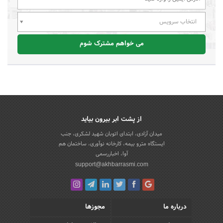
انتخاب سرویس
می خواهم مشترک شوم
از پشت ابر بیرون بیاید
میدان آزادی، ابتدای اتوبان شهید لشکری، جنب
ایستگاه مترو بیمه، کارخانه نوآوری، ساختمان هم
آوا، اخباررسمی
support@akhbarrasmi.com
درباره ما
مجوزها