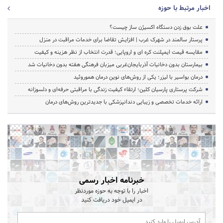
اخبار مرتبط با حوزه
علت بوق زدن دستگاه اکسیژن ساز چیست؟
پرستار سالمند در شهرک غرب | افزایش تقاضا برای خدمات مراقبت در منزل
مقایسه قیمت ایمپلنت کره ای و اروپایی؛ قدرت انتخاب از نظر هزینه و کیفیت
بیمارستان بدون دخانیات آذربایجان‌غربی میزبان فرهنگی هفته بدون دخانیات شد
درمان بواسیر با لیزر؛ یکی از روش‌های نوین درمان هموروئید
شرکت پرستاری پارسیان کلین؛ ارتقاء کیفیت زندگی با مراقبتی حرفه‌ای و دلسوزانه
ارائه خدمات تخصصی و زیبایی دندانپزشکی با جدیدترین روش‌های درمان
خبرنامه اخبار رسمی
اخبار را با توجه به حوزه موردنظر
در ایمیل خود دریافت کنید