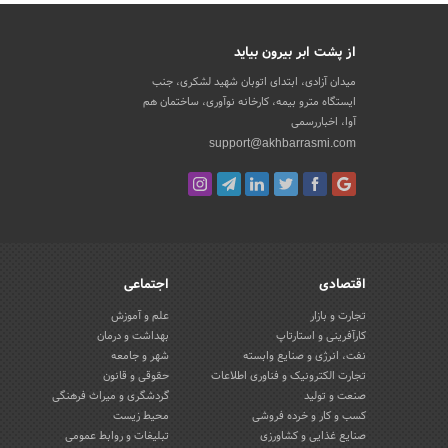
از پشت ابر بیرون بیاید
میدان آزادی، ابتدای اتوبان شهید لشکری، جنب
ایستگاه مترو بیمه، کارخانه نوآوری، ساختمان هم
آوا، اخباررسمی
support@akhbarrasmi.com
اقتصادی
اجتماعی
تجارت و بازار
علم و آموزش
کارآفرینی و استارتاپ
بهداشت و درمان
نفت، انرژی و صنایع وابسته
شهر و جامعه
تجارت الکترونیک و فناوری اطلاعات
حقوقی و قانون
صنعت و تولید
گردشگری و میراث فرهنگی
کسب و کار و خرده فروشی
محیط زیست
صنایع غذایی و کشاورزی
تبلیغات و روابط عمومی