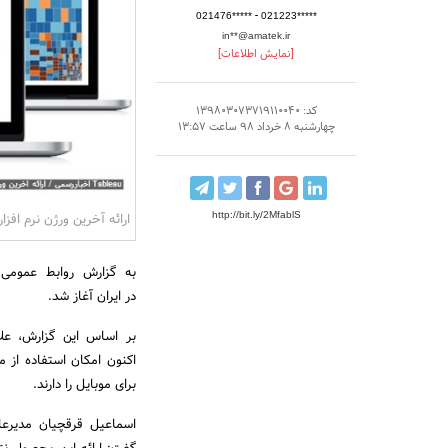
-
021476*****
021223*****
in**@amatek.ir
[نمایش اطلاعات]
کد: 139803073719110040
چهارشنبه 8 خرداد 98 ساعت 13:57
http://bit.ly/2MfablS
ارائه آخرین ورژن نرم افزار هوش تجاری au
در ایران آغاز شد.
بر اساس این گزارش، عل
اکنون امکان استفاده از 
برای موبایل را دارند.
اسماعیل قرقچیان مدیرعا