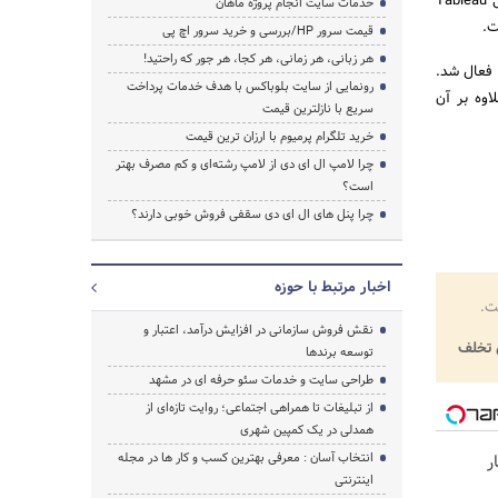
گفت: ارائه این محصول نتیجه زمان صرف شده جهت تامین نیاز مشتریان تخصصی در این حوزه بوده و کمپانی Tableau
خدمات سایت انجام پروژه ماهان
قیمت سرور HP/بررسی و خرید سرور اچ پی
هر زبانی، هر زمانی، هر کجا، هر جور که راحتید!
Tablea در سایت رسمی آماتک فعال شد.
رونمایی از سایت بلوباکس با هدف خدمات پرداخت
اوه بر آن
سریع با نازلترین قیمت
خرید تلگرام پرمیوم با ارزان ترین قیمت
چرا لامپ ال ای دی از لامپ رشته‌ای و کم مصرف بهتر
است؟
چرا پنل های ال ای دی سقفی فروش خوبی دارند؟
اخبار مرتبط با حوزه
ت.
نقش فروش سازمانی در افزایش درآمد، اعتبار و
تخلف
توسعه برندها
طراحی سایت و خدمات سئو حرفه ای در مشهد
از تبلیغات تا همراهی اجتماعی؛ روایت تازه‌ای از
همدلی در یک کمپین شهری
انتخاب آسان : معرفی بهترین کسب و کار ها در مجله
ر
اینترنتی