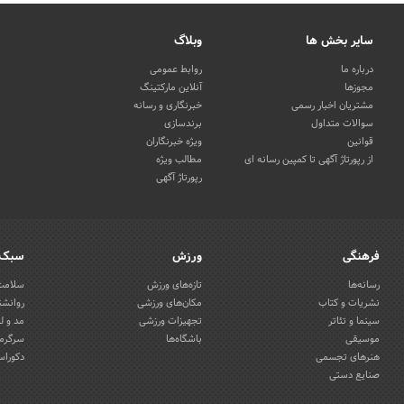
سایر بخش ها
وبلاگ
درباره ما
روابط عمومی
مجوزها
آنلاین مارکتینگ
مشتریان اخبار رسمی
خبرنگاری و رسانه
سوالات متداول
برندسازی
قوانین
ویژه خبرنگاران
از رپورتاژ آگهی تا کمپین رسانه ای
مطالب ویژه
رپورتاژ آگهی
فرهنگی
ورزش
سبک 
رسانه‌ها
تازه‌های ورزش
سلامت 
نشریات و کتاب
مکان‌های ورزشی
روانشن
سینما و تئاتر
تجهیزات ورزشی
مد و ل
موسیقی
باشگاه‌ها
سرگرمی
هنرهای تجسمی
دکوراس
صنایع دستی