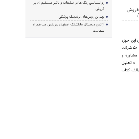
روانشناسی رنگ ها در تبلیغات و تاثیر مستقیم آن بر
خودرو
فروش

بهترین روش‌های برندینگ پزشکی
آژانس دیجیتال مارکتینگ اصفهان بیزینس مپ همراه
شماست
آماتک، با
شناخته می‌شود. این شرکت از سال 1391 آغاز به کار کرده و با ثبت رسمی در سال 1394، توانسته است با بیش از 50 شرکت
و سازمان 
پیاده‌ساز
دقیق، تصمیم هو