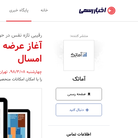
اخبار
خانه
پایگاه خبری
رسمی
-
رقیبی تازه نفس در ح
منتشر کننده:
اخبار
تایید
امسال
شده
شرکت‌ها،
چهارشنبه 98/3/08
،
تهرا
آماتک
را با امکان امکانات منحصر
سازمان‌ها
و
صفحه رسمی
روابط
دنبال کنید
عمومی‌ها
اطلاعات تماس