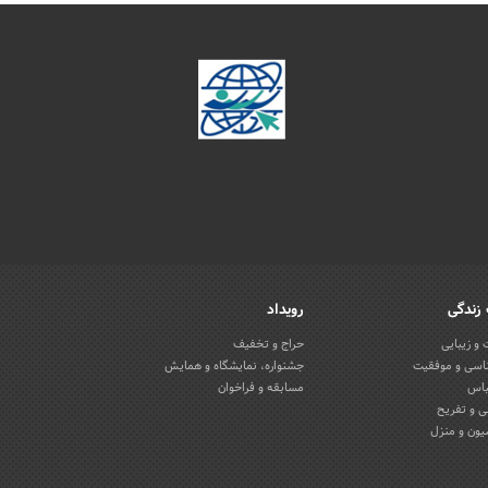
زندگی
رویداد
و زیبایی
حراج و تخفیف
اسی و موفقیت
جشنواره، نمایشگاه و همایش
باس
مسابقه و فراخوان
 و تفریح
یون و منزل