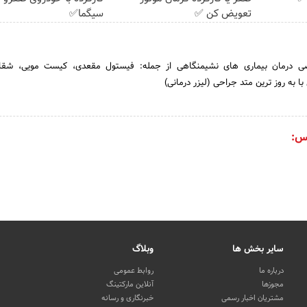
تعویض کن ✅
سیگما✅
ی درمان بیماری های نشیمنگاهی از جمله: فیستول مقعدی، کیست مویی، شقاق
با به روز ترین متد جراحی (لیزر درمانی)
س:
سایر بخش ها
وبلاگ
درباره ما
روابط عمومی
مجوزها
آنلاین مارکتینگ
مشتریان اخبار رسمی
خبرنگاری و رسانه