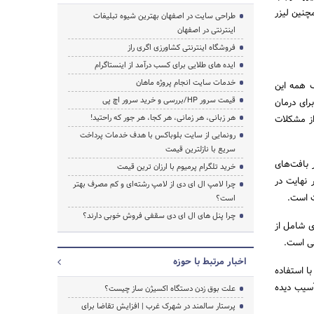
مچنین لیزر
طراحی سایت در اصفهان بهترین شیوه تبلیغات
اینترنتی در اصفهان
فروشگاه اینترنتی کشاورزی اگری راز
ایده های طلایی برای کسب درآمد از اینستاگرام
خدمات سایت انجام پروژه ماهان
 همه این
قیمت سرور HP/بررسی و خرید سرور اچ پی
رای درمان
هر زبانی، هر زمانی، هر کجا، هر جور که راحتید!
از مشکلات
رونمایی از سایت بلوباکس با هدف خدمات پرداخت
سریع با نازلترین قیمت
 بافت‌های
خرید تلگرام پرمیوم با ارزان ترین قیمت
 نهایت در
چرا لامپ ال ای دی از لامپ رشته‌ای و کم مصرف بهتر
ت است.
است؟
چرا پنل های ال ای دی سقفی فروش خوبی دارند؟
ری شامل از
حی است.
اخبار مرتبط با حوزه
با استفاده
آسیب دیده
علت بوق زدن دستگاه اکسیژن ساز چیست؟
پرستار سالمند در شهرک غرب | افزایش تقاضا برای