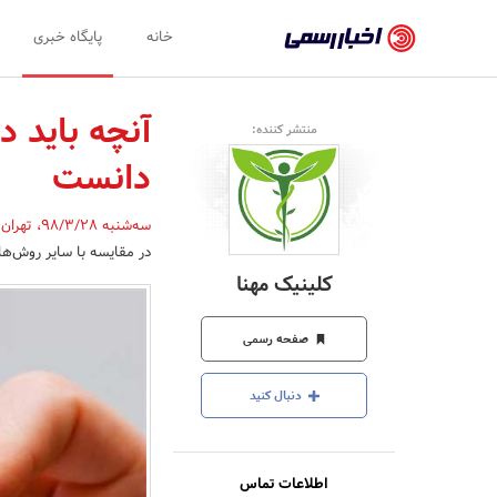
اخبار
خانه
پایگاه خبری
رسمی
-
آنچه باید د
منتشر کننده:
اخبار
دانست
تایید
شده
سه‌شنبه 98/3/28
،
تهران
در مقایسه با سایر روش‌ها 
شرکت‌ها،
کلینیک مهنا
سازمان‌ها
و
صفحه رسمی
روابط
دنبال کنید
عمومی‌ها
اطلاعات تماس