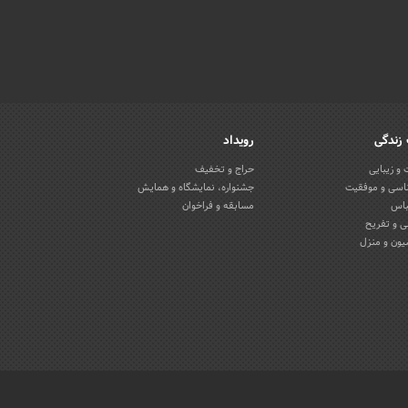
زندگی
رویداد
و زیبایی
حراج و تخفیف
اسی و موفقیت
جشنواره، نمایشگاه و همایش
باس
مسابقه و فراخوان
 و تفریح
یون و منزل