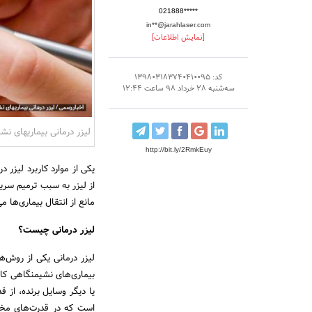
021888*****
in**@jarahlaser.com
[نمایش اطلاعات]
کد: 139803183740410095
سه‌شنبه 28 خرداد 98 ساعت 12:44
لیزر درمانی بیماریهای نش
http://bit.ly/2RmkEuy
یکی از موارد کاربرد لیزر 
از لیزر به سبب ترمیم سری
مانع از انتقال بیماری‌ها م
لیزر درمانی چیست؟
لیزر درمانی یکی از روش‌ه
بیماری‌های نشیمنگاهی کار
یا دیگر وسایل برنده، از ق
است که در قدرت‌های مختل