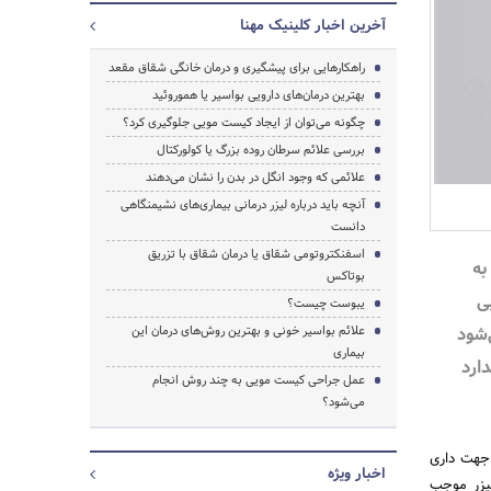
آخرین اخبار کلینیک مهنا
راهکارهایی برای پیشگیری و درمان خانگی شقاق مقعد
بهترین درمان‌های دارویی بواسیر یا هموروئید
چگونه می‌توان از ایجاد کیست مویی جلوگیری کرد؟
بررسی علائم سرطان روده بزرگ یا کولورکتال
علائمی که وجود انگل در بدن را نشان می‌دهند
آنچه باید درباره لیزر درمانی بیماری‌های نشیمنگاهی
دانست
اسفنکتروتومی شقاق یا درمان شقاق با تزریق
به
بوتاکس
جستجو
ی
یبوست چیست؟
شود
علائم بواسیر خونی و بهترین روش‌های درمان این
بیماری
ارد
عمل جراحی کیست مویی به چند روش انجام
می‌شود؟
 جهت داری
اخبار ویژه
لیزر موجب