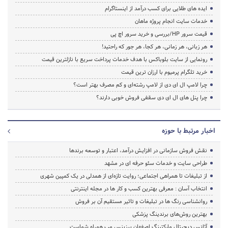
ایده های طلایی برای کسب درآمد از اینستاگرام
خدمات سایت انجام پروژه ماهان
قیمت سرور HP/بررسی و خرید سرور اچ پی
هر زبانی، هر زمانی، هر کجا، هر جور که راحتید!
رونمایی از سایت بلوباکس با هدف خدمات پرداخت سریع با نازلترین قیمت
خرید تلگرام پرمیوم با ارزان ترین قیمت
چرا لامپ ال ای دی از لامپ رشته‌ای و کم مصرف بهتر است؟
چرا پنل های ال ای دی سقفی فروش خوبی دارند؟
اخبار مرتبط با حوزه
نقش فروش سازمانی در افزایش درآمد، اعتبار و توسعه برندها
طراحی سایت و خدمات سئو حرفه ای در مشهد
از تبلیغات تا همراهی اجتماعی؛ روایت تازه‌ای از همدلی در یک کمپین شهری
انتخاب آسان : معرفی بهترین کسب و کار ها در مجله اینترنتی
روانشناسی رنگ ها در تبلیغات و تاثیر مستقیم آن بر فروش
بهترین روش‌های برندینگ پزشکی
آژانس دیجیتال مارکتینگ اصفهان بیزینس مپ همراه شماست