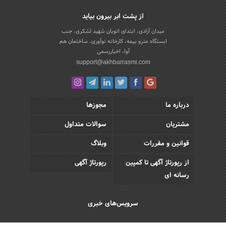
از پشت ابر بیرون بیاید
میدان آزادی، ابتدای اتوبان شهید لشکری، جنب
ایستگاه مترو بیمه، کارخانه نوآوری، ساختمان هم
آوا، اخباررسمی
support@akhbarrasmi.com
درباره ما
مجوزها
مشتریان
سوالات متداول
قوانین و مقررات
وبلاگ
از رپورتاژ آگهی تا کمپین
رپورتاژ آگهی
رسانه ای
سرویس‌های خبری