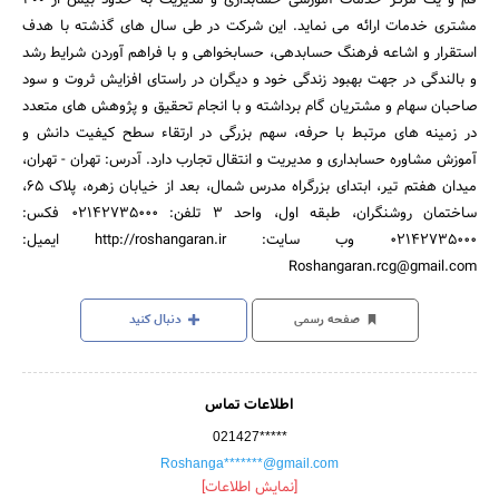
مشتری خدمات ارائه می نماید. این شرکت در طی سال های گذشته با هدف
استقرار و اشاعه فرهنگ حسابدهی، حسابخواهی و با فراهم آوردن شرایط رشد
و بالندگی در جهت بهبود زندگی خود و دیگران در راستای افزایش ثروت و سود
صاحبان سهام و مشتریان گام برداشته و با انجام تحقیق و پژوهش های متعدد
در زمینه های مرتبط با حرفه، سهم بزرگی در ارتقاء سطح کیفیت دانش و
آموزش مشاوره حسابداری و مدیریت و انتقال تجارب دارد. آدرس: تهران - تهران،
میدان هفتم تیر، ابتدای بزرگراه مدرس شمال، بعد از خیابان زهره، پلاک ۶۵،
ساختمان روشنگران، طبقه اول، واحد ۳ تلفن: 02142735000 فکس:
02142735000 وب سایت: http://roshangaran.ir ایمیل:
Roshangaran.rcg@gmail.com
صفحه رسمی
دنبال کنید
اطلاعات تماس
021427*****
Roshanga*******@gmail.com
[نمایش اطلاعات]