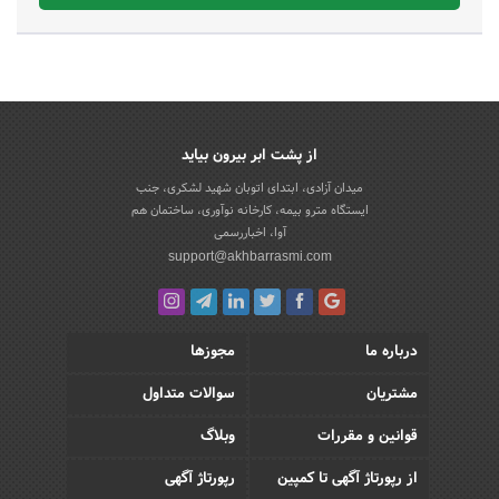
از پشت ابر بیرون بیاید
میدان آزادی، ابتدای اتوبان شهید لشکری، جنب
ایستگاه مترو بیمه، کارخانه نوآوری، ساختمان هم
آوا، اخباررسمی
support@akhbarrasmi.com
درباره ما
مجوزها
مشتریان
سوالات متداول
قوانین و مقررات
وبلاگ
از رپورتاژ آگهی تا کمپین
رپورتاژ آگهی