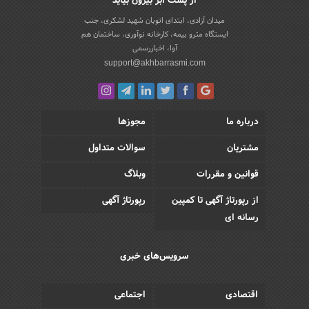
از پشت ابر بیرون بیاید
میدان آزادی، ابتدای اتوبان شهید لشکری، جنب
ایستگاه مترو بیمه، کارخانه نوآوری، ساختمان هم
آوا، اخباررسمی
support@akhbarrasmi.com
درباره ما
مجوزها
مشتریان
سوالات متداول
قوانین و مقررات
وبلاگ
از رپورتاژ آگهی تا کمپین
رپورتاژ آگهی
رسانه ای
سرویس‌های خبری
اقتصادی
اجتماعی