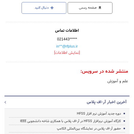
صفحه رسمی
دنبال کنید
اطلاعات تماس
021443*****
in**@rfplus.ir
[نمایش اطلاعات]
منتشر شده در سرویس:
علم و آموزش
آخرین اخبار آر-اف پلاس
دوره جدید آموزش نرم افزار HFSS
کارگاه آموزش نرم‌افزار HFSS در آر-اف پلاس با همکاری شاخه دانشجویی IEEE
حضور آر-اف پلاس در نمایشگاه بین‌المللی الکامپ