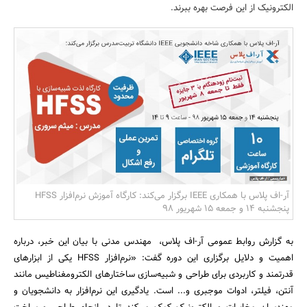
الکترونیک از این فرصت بهره ببرند.
بانک، بیمه و سرمایه
مسکن و ساختمان
آر-اف پلاس با همکاری IEEE برگزار می‌کند: کارگاه آموزش نرم‌افزار HFSS
پنجشنبه 14 و جمعه 15 شهریور 98
به گزارش روابط عمومی آر-اف پلاس، مهندس مدنی با بیان این خبر، درباره
اهمیت و دلایل برگزاری این دوره گفت: «نرم‌افزار HFSS‌ یکی از ابزارهای
قدرتمند و کاربردی برای طراحی و شبیه‌سازی ساختارهای الکترومغناطیس مانند
آنتن، فیلتر، ادوات موجبری و... است. یادگیری این نرم‌افزار به دانشجویان و