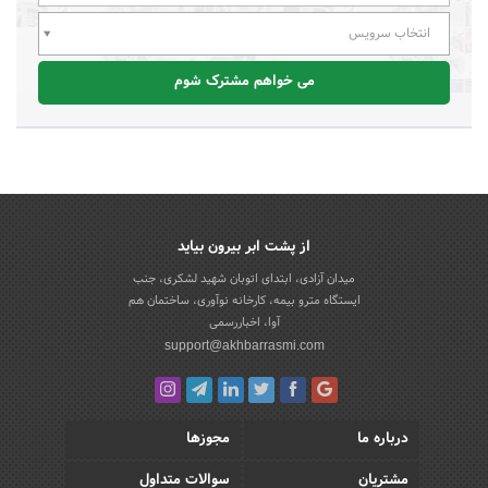
انتخاب سرویس
می خواهم مشترک شوم
از پشت ابر بیرون بیاید
میدان آزادی، ابتدای اتوبان شهید لشکری، جنب
ایستگاه مترو بیمه، کارخانه نوآوری، ساختمان هم
آوا، اخباررسمی
support@akhbarrasmi.com
درباره ما
مجوزها
مشتریان
سوالات متداول