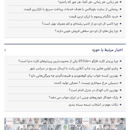
هر زبانی، هر زمانی، هر کجا، هر جور که راحتید!
رونمایی از سایت بلوباکس با هدف خدمات پرداخت سریع با نازلترین قیمت
خرید تلگرام پرمیوم با ارزان ترین قیمت
چرا لامپ ال ای دی از لامپ رشته‌ای و کم مصرف بهتر است؟
چرا پنل های ال ای دی سقفی فروش خوبی دارند؟
اخبار مرتبط با حوزه
چرا پرینتر کارت فارگو DTC1500 یکی از محبوب‌ترین پرینترهای کارت دنیا است؟
پتاری اولین هایپر پت شاپ آنلاین رشت با ارسال سریع در سراسر شهر
بهترین کیسه خواب برای کوهنوردی و طبیعت‌گردی چه ویژگی‌هایی دارد؟
دیسپلی مرغ سوخاری چیست ؟ معرفی تولید کننده
بهترین تاب کودک در منزل کدام است؟
پارک خودکار خودروهای چینی | در ایران جواب می دهد؟
نکات مهم در انتخاب تسمه بسته بندی