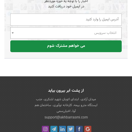
اخبار را با توجه به حوزه موردنظر
در ایمیل خود دریافت کنید
انتخاب سرویس
می خواهم مشترک شوم
از پشت ابر بیرون بیاید
میدان آزادی، ابتدای اتوبان شهید لشکری، جنب
ایستگاه مترو بیمه، کارخانه نوآوری، ساختمان هم
آوا، اخباررسمی
support@akhbarrasmi.com