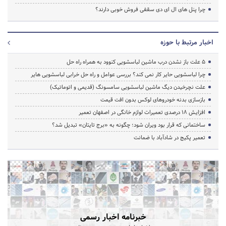
چرا پنل های ال ای دی سقفی فروش خوبی دارند؟
اخبار مرتبط با حوزه
5 علت باز نشدن درب ماشین لباسشویی کنوود به همراه راه حل
چرا لباسشویی حایر کار نمی کند؟ بررسی عوامل و راه حل خرابی لباسشویی هایر
علت نچرخیدن دیگ ماشین لباسشویی سامسونگ (قدیمی و اتوماتیک)
بازسازی بدنه خودروهای لوکس بدون افت قیمت
افزایش ۱۸ درصدی تعمیرات لوازم خانگی در اصفهان تعمیر
ساختمانی که قرار بود ویران شود؛ چگونه به «برج تایتان» تبدیل شد؟
تعمیر پکیج در شادآباد با ضمانت
خبرنامه اخبار رسمی