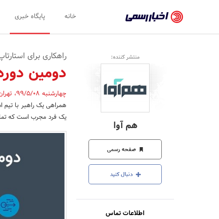
اخبار
خانه
پایگاه خبری
رسمی
-
راهکاری برای استارتاپ
منتشر کننده:
اخبار
دومین دوره 
تایید
چهارشنبه 99/5/08
،
تهرا
شده
همراهی یک راهبر با تیم اس
شرکت‌ها،
یک فرد مجرب است که تمامی
هم آوا
سازمان‌ها
و
صفحه رسمی
روابط
دنبال کنید
عمومی‌ها
اطلاعات تماس