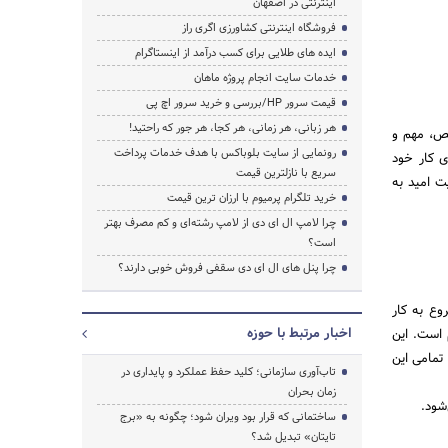
اینترنتی در اصفهان
فروشگاه اینترنتی کشاورزی اگری راز
ایده های طلایی برای کسب درآمد از اینستاگرام
خدمات سایت انجام پروژه ماهان
قیمت سرور HP/بررسی و خرید سرور اچ پی
هر زبانی، هر زمانی، هر کجا، هر جور که راحتید!
ص، مهم و
رونمایی از سایت بلوباکس با هدف خدمات پرداخت
ی کار خود
سریع با نازلترین قیمت
ت امید به
خرید تلگرام پرمیوم با ارزان ترین قیمت
چرا لامپ ال ای دی از لامپ رشته‌ای و کم مصرف بهتر
است؟
چرا پنل های ال ای دی سقفی فروش خوبی دارند؟
وع به کار
اخبار مرتبط با حوزه
 است. این
تمامی این
تاب‌آوری سازمانی؛ کلید حفظ عملکرد و پایداری در
زمان بحران
شود.
ساختمانی که قرار بود ویران شود؛ چگونه به «برج
تایتان» تبدیل شد؟