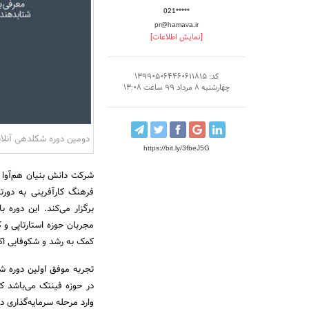
021*****
pr@hamava.ir
[نمایش اطلاعات]
کد: 139905064460611815
چهارشنبه 8 مرداد 99 ساعت 13:08
دومین دوره شکلدهی آنلاین
https://bit.ly/3fbeJ5G
شرکت دانش بنیان هم‌آوا 
فرهنگ کارآفرینی به دورت
برگزار می‌کند. این دوره
مجربان حوزه استارتاپی و 
کمک به رشد و شکوفایی اکو
وارد مرحله سرمایه‌گذاری 