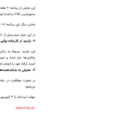
منتورشیپ (۲۵ ساعت) توسط افراد حاذق و باتجربه و راهبری (کوچینگ) می‌باشد.
بخش دیگر این برنامه (۱۰ ساعت) است که شامل دورهمی‌های انتقال تجربه، بازی روانشناختی و ارائه کتاب می‌باشد.
در این میان تیم بیش از ۱۰ جلد کتاب حوزه استارتاپی و کارآفرینی نیز دریافت می‌کند.
۶- بازدید از کارخانه نوآوری آزادی
این بازدید مربوط به زما
چالش‌ها حل شده و تیم‌ها 
آمده، ارائه خود را انجام دا
۷- معرفی به شتابدهنده‌ها
در صورت موفقیت در جلسه 
می‌شود.
مهلت ثبت‌نام تا ۳ شهریور۹۹ است. برای کسب اطلاعات بیشتر می‌توانید با این شماره ۴۴۶۵۷۱۳۶–۰۲۱ تماس بگیرید.
شروع ثبت‌نام