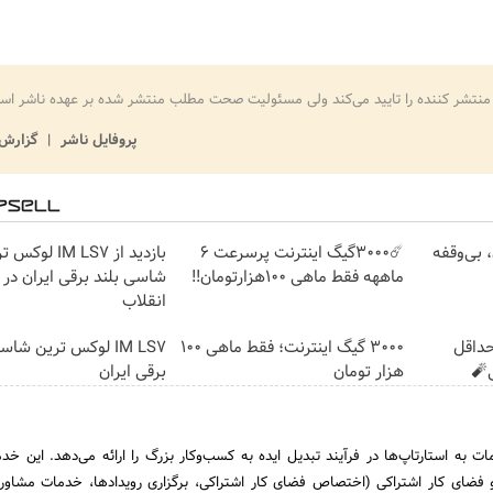
منتشر کننده را تایید می‌کند ولی مسئولیت صحت مطلب منتشر شده بر عهده ناشر اس
پروفایل ناشر
گزارش 
ومان، بی‌وقفه
☄️3000گیگ اینترنت پرسرعت 6
بازدید از IM LS7 لو
ماههه فقط ماهی 100هزارتومان!!
شاسی بلند برقی ایران در 
انقلاب
حداقل
3000 گیگ اینترنت؛ فقط ماهی 100
IM LS7 لوکس ترین شا
هزار تومان
برقی ایران
ات به استارتاپ‌ها در فرآیند تبدیل ایده به کسب‌و‌کار بزرگ را ارائه می‌دهد. این خ
 فضای کار اشتراکی (اختصاص فضای کار اشتراکی، برگزاری رویدادها، خدمات مشاور