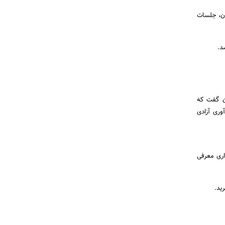
ی (۵۶ ساعت) توسط متخصصان، جلسات
ان گفت که
وری آزادی
اری معرفی