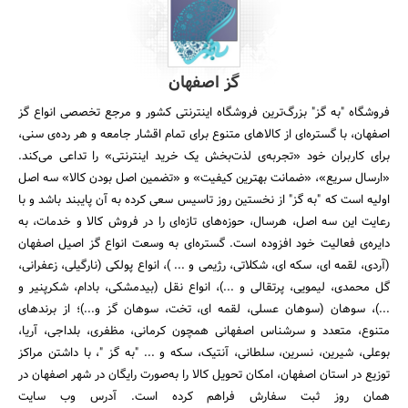
گز اصفهان
فروشگاه "به گز" بزرگ‌ترین فروشگاه اینترنتی کشور و مرجع تخصصی انواع گز
اصفهان، با گستره‌ای از کالاهای متنوع برای تمام اقشار جامعه و هر رده‌ی سنی،
برای کاربران خود «تجربه‌ی لذت‌بخش یک خرید اینترنتی» را تداعی می‌کند.
«ارسال سریع»، «ضمانت بهترین کیفیت» و «تضمین اصل بودن کالا» سه اصل
اولیه است که "به گز" از نخستین روز تاسیس سعی کرده به آن پایبند باشد و با
رعایت این سه اصل، هرسال، حوزه‌های تازه‌ای را در فروش کالا و خدمات، به
دایره‌ی فعالیت خود افزوده است. گستره‌ای به وسعت انواع گز اصیل اصفهان
(آردی، لقمه ای، سکه ای، شکلاتی، رژیمی و ... )، انواع پولکی (نارگیلی، زعفرانی،
گل محمدی، لیمویی، پرتقالی و ...)، انواع نقل (بیدمشکی، بادام، شکرپنیر و
...)، سوهان (سوهان عسلی، لقمه ای، تخت، سوهان گز و...)؛ از برندهای
متنوع، متعدد و سرشناس اصفهانی همچون کرمانی، مظفری، بلداجی، آریا،
بوعلی، شیرین، نسرین، سلطانی، آنتیک، سکه و ... "به گز "، با داشتن مراکز
توزیع در استان اصفهان، امکان تحویل کالا را به‌صورت رایگان در شهر اصفهان در
همان روز ثبت سفارش فراهم کرده است. آدرس وب سایت