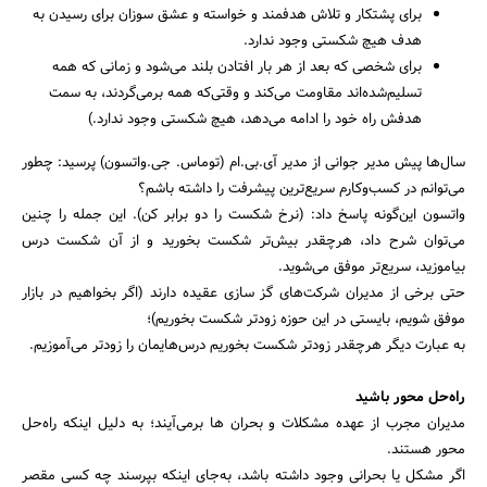
برای پشتکار و تلاش هدفمند و خواسته و عشق سوزان برای رسیدن به
هدف هیچ شکستی وجود ندارد.
برای شخصی که بعد از هر بار افتادن بلند می‌شود و زمانی که همه
تسلیم‌شده‌اند مقاومت می‌کند و وقتی‌که همه برمی‌گردند، به سمت
هدفش راه خود را ادامه می‌دهد، هیچ شکستی وجود ندارد.)
سال‌ها پیش مدیر جوانی از مدیر آی.بی.ام (توماس. جی.واتسون) پرسید: چطور
می‌توانم در کسب‌وکارم سریع‌ترین پیشرفت را داشته باشم؟
واتسون این‌گونه پاسخ داد: (نرخ شکست را دو برابر کن). این جمله را چنین
می‌توان شرح داد، هرچقدر بیش‌تر شکست بخورید و از آن شکست درس
بیاموزید، سریع‌تر موفق می‌شوید.
حتی برخی از مدیران شرکت‌های گز سازی عقیده دارند (اگر بخواهیم در بازار
موفق شویم، بایستی در این حوزه زودتر شکست بخوریم)؛
به عبارت دیگر هرچقدر زودتر شکست بخوریم درس‌هایمان را زودتر می‌آموزیم.
راه‌حل محور باشید
مدیران مجرب از عهده مشکلات و بحران‌ ها برمی‌آیند؛ به دلیل اینکه راه‌حل
محور هستند.
اگر مشکل یا بحرانی وجود داشته باشد، به‌جای اینکه بپرسند چه کسی مقصر