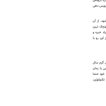
آن، درونش
سرویس دهی
ود. از آن
کوچک ترین
اد خبره و
این رو با
ل گرم سال
ی یا زمان
 خود حتما
تکنولوژی،