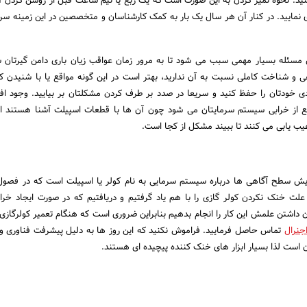
کنید. نحوه تمیز کردن به این صورت است که یک ربع یا نیم ساعت قبل از روشن کردن 
ازی نمایید. در کنار آن هر سال یک بار به کمک کارشناسان و متخصصین در این زمینه 
سئله بسیار مهمی سبب می شود تا به مرور زمان عواقب زیان باری دامن گیرتان ش
ی و شناخت کاملی نسبت به آن ندارید، بهتر است در این گونه مواقع یا با شنیدن 
خودتان را حفظ کنید و سریعا در صدد بر طرف کردن مشکلتان بر بیایید. وجود افر
نع از خرابی سیستم سرمایتان می شود چون آن ها با قطعات اسپیلت آشنا هستند از 
 یابی می کنند تا ببیند مشکل از کجا است.
ایش سطح آگاهی ها درباره سیستم سرمایی به نام کولر یا اسپیلت است که در فصو
ع علت خنک نکردن کولر گازی را با هم یاد گرفتیم و دریافتیم که در صورت ایجاد خراب
 داشتن علمش این کار را انجام بدهیم بنابراین ضروری است که هنگام تعمیر کولرگازی
اجنرال
تماس حاصل فرمایید. فراموش نکنید که این روز ها به دلیل پیشرفت فناوری و 
 است لذا بسیار ابزار های خنک کننده پیچیده ای هستند.