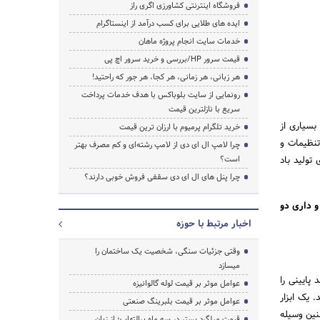
فروشگاه اینترنتی کشاورزی اگری راز
ایده های طلایی برای کسب درآمد از اینستاگرام
خدمات سایت انجام پروژه ماهان
قیمت سرور HP/بررسی و خرید سرور اچ پی
هر زبانی، هر زمانی، هر کجا، هر جور که راحتید!
رونمایی از سایت بلوباکس با هدف خدمات پرداخت
سریع با نازلترین قیمت
بسیاری از
خرید تلگرام پرمیوم با ارزان ترین قیمت
تنظیمات و
چرا لامپ ال ای دی از لامپ رشته‌ای و کم مصرف بهتر
تولید باد
است؟
چرا پنل های ال ای دی سقفی فروش خوبی دارند؟
و داری دو
اخبار مرتبط با حوزه
وقتی جزئیات سنگی، شخصیت یک ساختمان را
میسازد
پایینی را
عوامل موثر بر قیمت لوله گالوانیزه
 یک ابزار
عوامل موثر بر قیمت بلبرینگ صنعتی
نین وسیله
قیمت میلگرد بستر در سه ماه پرالتهاب؛ از زبان