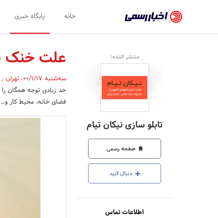
اخبار
خانه
پایگاه خبری
رسمی
-
علت خنک نک
منتشر کننده:
اخبار
سه‌شنبه 00/1/17
،
تهران
,
تایید
حد زیادی توجه همگان را
شده
فضای خانه، محیط کار و… ا
شرکت‌ها،
تابلو سازی نیکان تیام
سازمان‌ها
و
صفحه رسمی
روابط
دنبال کنید
عمومی‌ها
اطلاعات تماس