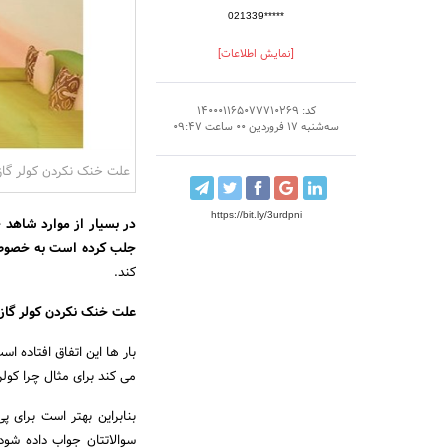
021339*****
[نمایش اطلاعات]
کد: 140001165077710269
سه‌شنبه 17 فروردین 00 ساعت 09:47
علت خنک نکردن کولر گازی
https://bit.ly/3urdpni
در بسیار از موارد شاهد
جلب کرده است به خصوص د
کند.
علت خنک نکردن کولر گاز
بار ها این اتفاق افتاده 
می کند برای مثال چرا کولر
بنابراین بهتر است برای 
سوالاتتان جواب داده شود