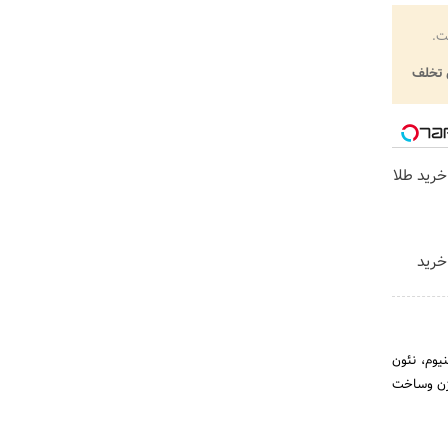
ت.
تخلف
خرید طلا
خرید
یوم، نئون
ژن وساخت