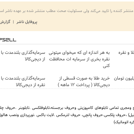
منتشر کننده را تایید می‌کند ولی مسئولیت صحت مطلب منتشر شده بر عهده ناشر اس
پروفایل ناشر
گزارش 
ا و نقره
به هر اندازه ای که میخوای میتونی
سرمایه‌گذاری بلندمدت با 
نقره بخری از سرمایه ات محافظت
از دیجی‌کالا
کنی
ای لاغری را ۱ میلیون تومان
خرید طلا به صورت قسطی از
سرمایه‌گذاری بلندمدت با 
دیجی‌کالا ( پرداخت 12 ماهه )
نقره از دیجی‌کالا
ح ومجری تمامی تابلوهای کامپوزیتی وحروف برجسته،تابلوفلکسی .تابلوبنر .حروف چلن
یل) ،حروف پلکسی.حروف پانچی، حروف لترمکس .لایت باکس .نورپردازی ونصب هالو
ه اتوماتیک)