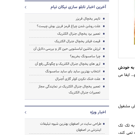
آخرین اخبار تابلو سازی نیکان تیام
تایمر یخچال فریزر
علت روشن شدن چراغ قرمز فریزر بوش چیست؟
تعمیر برد یخچال جنرال الکتریک
قیمت فیلتر یخچال جنرال الکتریک
لرزش ماشین لباسشویی حین کار و بررسی دلایل آن
چرا سامسونگ بخریم؟
ارور های یخچال جنرال الکتریک و چگونگی رفع آن
ا به خودش
انتخاب بهترین ساید بای ساید سامسونگ
… ایفا می
علت خنک نکردن کولر گازی اُجنرال
تعمیر یخچال جنرال الکتریک در نمایندگی مجاز
جستجو
تعمیرات جنرال الکتریک
ودش مشغول
اخبار ویژه
طراحی سایت در اصفهان بهترین شیوه تبلیغات
 به تک تک
اینترنتی در اصفهان
 نمی کند،