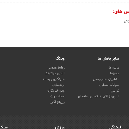
س های:
زش
سایر بخش ها
وبلاگ
درباره ما
روابط عمومی
مجوزها
آنلاین مارکتینگ
مشتریان اخبار رسمی
خبرنگاری و رسانه
سوالات متداول
برندسازی
قوانین
ویژه خبرنگاران
از رپورتاژ آگهی تا کمپین رسانه ای
مطالب ویژه
رپورتاژ آگهی
فرهنگی
ورزش
سبک 