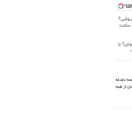
فروشی؟
د ساعت
روش؟ با
 نرم افزار پاسخ همه دغدغه
انید تنها با دریافت اشتراک ماهیانه فقط و فقط ۳۵ هزارتومان از همه