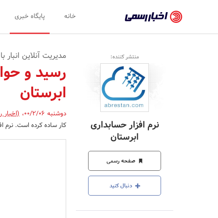
اخبار
خانه
پایگاه خبری
رسمی
-
مدیریت آنلاین انبار ب
منتشر کننده:
اخبار
رسید و حوال
تایید
ابرستان
شده
شرکت‌ها،
دوشنبه 00/2/06
،
(اخبار 
نرم افزار حسابداری
کار ساده کرده است. نرم افز
سازمان‌ها
ابرستان
و
صفحه رسمی
روابط
عمومی‌ها
دنبال کنید