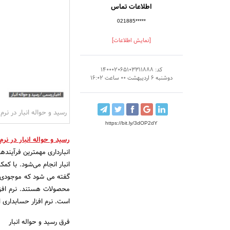
اطلاعات تماس
021885*****
[نمایش اطلاعات]
کد: 140002065103311888
دوشنبه 6 اردیبهشت 00 ساعت 16:02
رسید و حواله انبار در نرم
https://bit.ly/3dOP2dY
رسید و حواله انبار در نرم
انبارداری مهمترین فرآیند
انبار انجام می‌شود. با کم
گفته می شود که موجودی دقی
محصولات هستند. نرم افزار
است. نرم افزار حسابداری ان
فرق رسید و حواله انبار