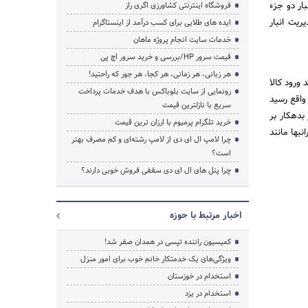
بار دو جزء
فروشگاه اینترنتی کشاورزی اگری راز
ریت انبار
ایده های طلایی برای کسب درآمد از اینستاگرام
خدمات سایت انجام پروژه ماهان
قیمت سرور HP/بررسی و خرید سرور اچ پی
هر زبانی، هر زمانی، هر کجا، هر جور که راحتید!
 ورود کالا
رونمایی از سایت بلوباکس با هدف خدمات پرداخت
 واقع رسید
سریع با نازلترین قیمت
 بدهکار بر
خرید تلگرام پرمیوم با ارزان ترین قیمت
 شود. برای فلزات گرانبها مانند
چرا لامپ ال ای دی از لامپ رشته‌ای و کم مصرف بهتر
است؟
چرا پنل های ال ای دی سقفی فروش خوبی دارند؟
اخبار مرتبط با حوزه
کمیسیون راننده تپسی در همدان صفر شد!
ویژگی‌های یک خدمتکار خانم خوب برای امور منزل
استخدام در خوزستان
استخدام در یزد