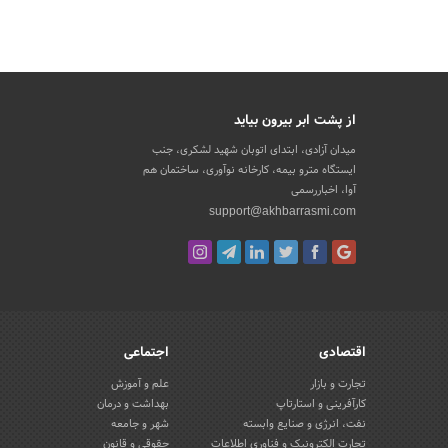
از پشت ابر بیرون بیاید
میدان آزادی، ابتدای اتوبان شهید لشکری، جنب
ایستگاه مترو بیمه، کارخانه نوآوری، ساختمان هم
آوا، اخباررسمی
support@akhbarrasmi.com
اقتصادی
اجتماعی
تجارت و بازار
علم و آموزش
کارآفرینی و استارتاپ
بهداشت و درمان
نفت، انرژی و صنایع وابسته
شهر و جامعه
تجارت الکترونیک و فناوری اطلاعات
حقوقی و قانون