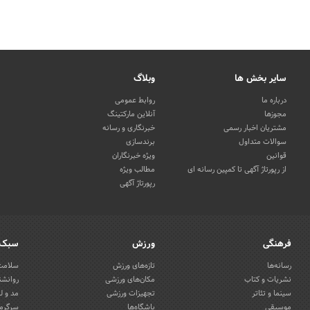
سایر بخش ها
وبلاگ
درباره ما
روابط عمومی
مجوزها
آنلاین مارکتینگ
مشتریان اخبار رسمی
خبرنگاری و رسانه
سوالات متداول
برندسازی
قوانین
ویژه خبرنگاران
از رپورتاژ آگهی تا کمپین رسانه ای
مطالب ویژه
رپورتاژ آگهی
فرهنگی
ورزش
سبک 
رسانه‌ها
تازه‌های ورزش
سلامت 
نشریات و کتاب
مکان‌های ورزشی
روانشن
سینما و تئاتر
تجهیزات ورزشی
مد و ل
موسیقی
باشگاه‌ها
سرگرمی