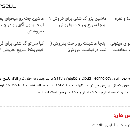
ا و نقره
ماشین پژو گذاشتی برای فروش ؟
ماشین جک رو میخوای ب
اینجا سریع و راحت بفروش
اینجا بدون آگهی و در چن
بفروشش
وای میتونی
اینجا ماشینت رو راحت بفروش (
کیا سراتو گذاشتی برای ف
ت محافظت
ثبت درخواست فروش)
خودرو45 سریع بفروش ✅
ابرستان با تکیه بر تکنولوژی نوین ابری Cloud Technology و تکنولوژی SaaS یا سرویس به جای
های شما را داده است به نحوی که از این پس می تو
مدیریت حسابداری ، کالا ، انبار و مشتریان خود استفاده کنید.
س های:
رونیک و فناوری اطلاعات