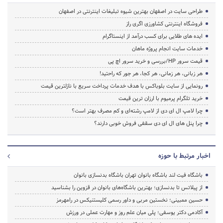
طراحی سایت در اصفهان بهترین شیوه تبلیغات اینترنتی در اصفهان
فروشگاه اینترنتی کشاورزی اگری راز
ایده های طلایی برای کسب درآمد از اینستاگرام
خدمات سایت انجام پروژه ماهان
قیمت سرور HP/بررسی و خرید سرور اچ پی
هر زبانی، هر زمانی، هر کجا، هر جور که راحتید!
رونمایی از سایت بلوباکس با هدف خدمات پرداخت سریع با نازلترین قیمت
خرید تلگرام پرمیوم با ارزان ترین قیمت
چرا لامپ ال ای دی از لامپ رشته‌ای و کم مصرف بهتر است؟
چرا پنل های ال ای دی سقفی فروش خوبی دارند؟
اخبار مرتبط با حوزه
باشگاه فیت لند باشگاه بانوان تهران باشگاه بدنسازی بانوان
از پیلاتس تا بدنسازی؛ بهترین باشگاه‌های بانوان در قزوین را بشناسید
حسین ممبینی؛ نخستین مربی و داور رسمی کلیستنیکس در رامهرمز
آکادمی دکتر یوسفی؛ پلی میان علم روز و مهارت عملی در ورزش