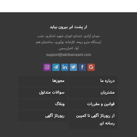
از پشت ابر بیرون بیاید
میدان آزادی، ابتدای اتوبان شهید لشکری، جنب
ایستگاه مترو بیمه، کارخانه نوآوری، ساختمان هم
آوا، اخباررسمی
support@akhbarrasmi.com
درباره ما
مجوزها
مشتریان
سوالات متداول
قوانین و مقررات
وبلاگ
از رپورتاژ آگهی تا کمپین
رپورتاژ آگهی
رسانه ای