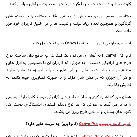
کارت پستال، کارت دعوت، بنر، لوگوهای خود را به صورت حرفه‌ای طراحی کنید.
دیتابیس عظیم این برنامه بیش از 60 هزار قالب مختلف را در دسته های
گوناگون و همچنین تعداد زیاد فونت و تمپلت ها را در اختیار کاربران خود قرار
داده است.
ایده های طراحی تان را در لحظه با Canva به واقعیت بدل کنید!
نرم افزار Canva را به گونه ای می تون یک استارت اپ جامع برای ساخت انواع
طرح های گرافیکی دانست ؛ به صورتی که کاربران آن با دسترسی به ابزار هایی
متنوع خواهند توانست تا تمامی توانایی های خود را در این زمینه نمایان سازند
و هر آن چیزی که در ذهن شان دارند را به صورت تصاویری خیره کننده به
نمایش بگذارند.
همان طور که اشاره کردیم، ساخت طرح های گرافیکی توسط کانوا طیف وسیعی
را در بر می گیرد به صورتی که هر نوع ویدئو، استوری اینستاگرام، پوستر ها،
کارت های پستال و … قابل طرح ریزی می باشند.
خرید اکانت پریمیوم Canva Pro
(کانوا پرو) چه مزیت هایی دارد؟
جستجو
با استفاده از
اکانت Canva Pro
و فقط با کمی خلاقیت بدون نیاز به هیچ دانش