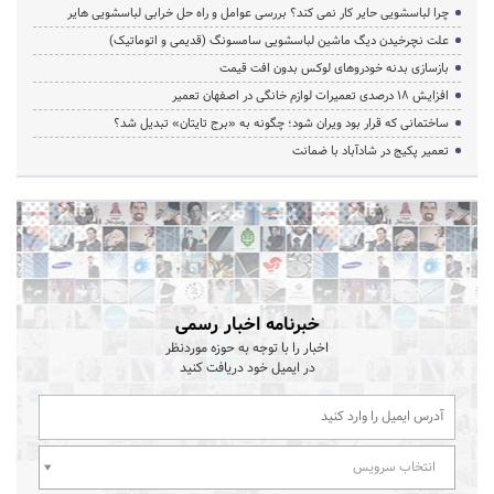
چرا لباسشویی حایر کار نمی کند؟ بررسی عوامل و راه حل خرابی لباسشویی هایر
علت نچرخیدن دیگ ماشین لباسشویی سامسونگ (قدیمی و اتوماتیک)
بازسازی بدنه خودروهای لوکس بدون افت قیمت
افزایش ۱۸ درصدی تعمیرات لوازم خانگی در اصفهان تعمیر
ساختمانی که قرار بود ویران شود؛ چگونه به «برج تایتان» تبدیل شد؟
تعمیر پکیج در شادآباد با ضمانت
خبرنامه اخبار رسمی
اخبار را با توجه به حوزه موردنظر
در ایمیل خود دریافت کنید
انتخاب سرویس