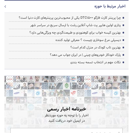
اخبار مرتبط با حوزه
چرا پرینتر کارت فارگو DTC1500 یکی از محبوب‌ترین پرینترهای کارت دنیا است؟
پتاری اولین هایپر پت شاپ آنلاین رشت با ارسال سریع در سراسر شهر
بهترین کیسه خواب برای کوهنوردی و طبیعت‌گردی چه ویژگی‌هایی دارد؟
دیسپلی مرغ سوخاری چیست ؟ معرفی تولید کننده
بهترین تاب کودک در منزل کدام است؟
پارک خودکار خودروهای چینی | در ایران جواب می دهد؟
نکات مهم در انتخاب تسمه بسته بندی
خبرنامه اخبار رسمی
اخبار را با توجه به حوزه موردنظر
در ایمیل خود دریافت کنید