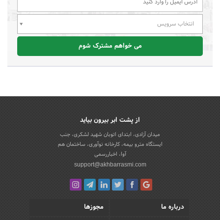
انتخاب سرویس
می خواهم مشترک شوم
از پشت ابر بیرون بیاید
میدان آزادی، ابتدای اتوبان شهید لشکری، جنب
ایستگاه مترو بیمه، کارخانه نوآوری، ساختمان هم
آوا، اخباررسمی
support@akhbarrasmi.com
درباره ما
مجوزها