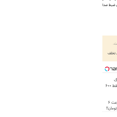
ی ضبط صدا
ت.
تخلف
! 3000گیگ
اینترنت خانگی 180 روزه فقط 600
☄️3000گیگ اینترنت پرسرعت 6