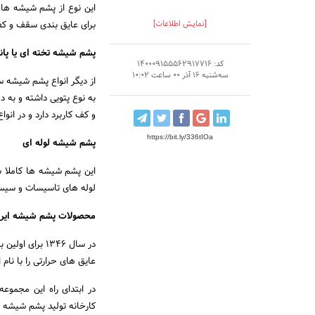
این نوع از پشم شیشه ها 
[نمایش اطلاعات]
برای عایق بندی سقف و کف
پشم شیشه تخته ای یا پان
کد: 140009155562917716
سه‌شنبه 16 آذر 00 ساعت 10:02
از دیگر انواع پشم شیشه 
به نوع پتویی داشته و به د
و کف کاربرد دارد و در ان
https://bit.ly/336tIOa
پشم شیشه لوله ای
این پشم شیشه ها کاملا ش
لوله های تاسیسات و سیست
محصولات پشم شیشه ایرا
در سال 1346 برای اولین بار
عایق های حرارتی را با نام ا
در ابتدای راه این مجموعه
کارخانه تولید پشم شیشه ر