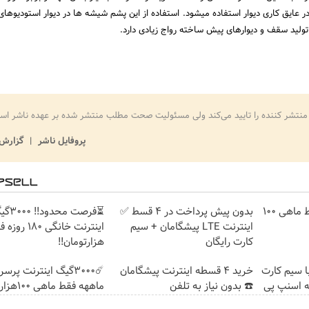
عایق کاری دیوار استفاده میشود. استفاده از این پشم شیشه ها در دیوار استودیوها
 تولید سقف و دیوارهای پیش ساخته رواج زیادی دارد.
منتشر کننده را تایید می‌کند ولی مسئولیت صحت مطلب منتشر شده بر عهده ناشر اس
پروفایل ناشر
گزارش 
3000 گیگ اینترنت؛ فقط ماهی 100
بدون پیش پرداخت در 4 قسط ✅
⏳فرصت محدود!
اینترنت LTE پیشگامان + سیم
کارت رایگان
هزارتومان!!
واره اینترنت LTE با سیم کارت
خرید 4 قسطه اینترنت پیشگامان
☎️ بدون نیاز به تلفن
ماههه فقط ماهی 100هزارتومان!!