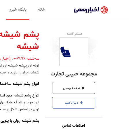
اخبار
خانه
پایگاه خبری
رسمی
-
پشم شیشه آ
منتشر کننده:
اخبار
شیشه
تایید
شده
سه‌شنبه 00/9/16
،
(اخبار 
لوله ای پپشم شیشه ای ار
شرکت‌ها،
شیشه ایران را دارید ، حب
مجموعه حبیبی تجارت
سازمان‌ها
انواع پشم شیشه ساختمان
و
صفحه رسمی
انواع پشم شیشه مورد استف
روابط
این مواد و الیاف عایق بر
دنبال کنید
عمومی‌ها
توان بر اساس شکل و ساختا
پشم شیشه رولی یا پتویی
اطلاعات تماس