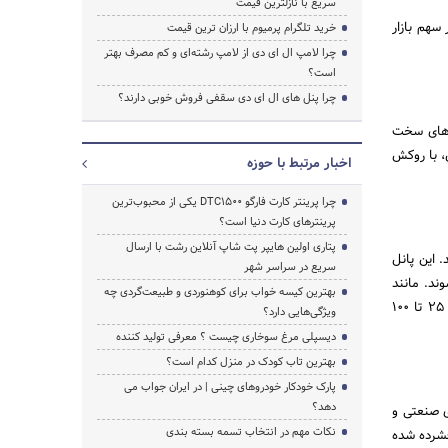
سریع با نازلترین قیمت
 سهم بازار
خرید تلگرام پرمیوم با ارزان ترین قیمت
چرا لامپ ال ای دی از لامپ رشته‌ای و کم مصرف بهتر
است؟
چرا پنل های ال ای دی سقفی فروش خوبی دارند؟
ف های سخت
، با روکش
اخبار مرتبط با حوزه
چرا پرینتر کارت فارگو DTC1500 یکی از محبوب‌ترین
پرینترهای کارت دنیا است؟
پتاری اولین هایپر پت شاپ آنلاین رشت با ارسال
 این پانل
سریع در سراسر شهر
وند. مانند
بهترین کیسه خواب برای کوهنوردی و طبیعت‌گردی چه
نوع پتویی این پانل ها نیز به صورت با روکش آلومینیومی و بدون روکش در دسترس بوده و ضخامت آنها بین 25 تا 100
ویژگی‌هایی دارد؟
دیسپلی مرغ سوخاری چیست ؟ معرفی تولید کننده
بهترین تاب کودک در منزل کدام است؟
پارک خودکار خودروهای چینی | در ایران جواب می
دهد؟
ط های صنعتی و
نکات مهم در انتخاب تسمه بسته بندی
فشرده شده