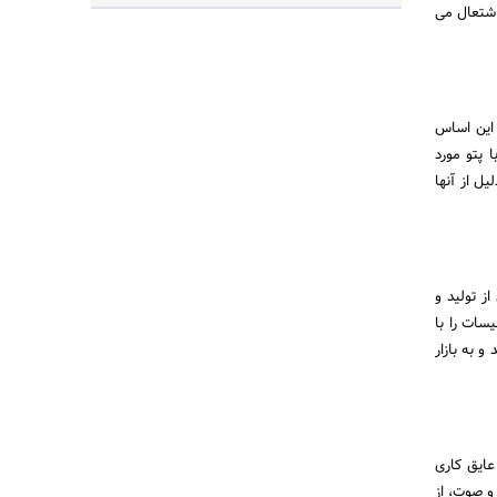
 اشتعال می
 این اساس
 پتو مورد
ل از آنها
ز تولید و
سات را با
 به بازار
عایق کاری
و صوت، از