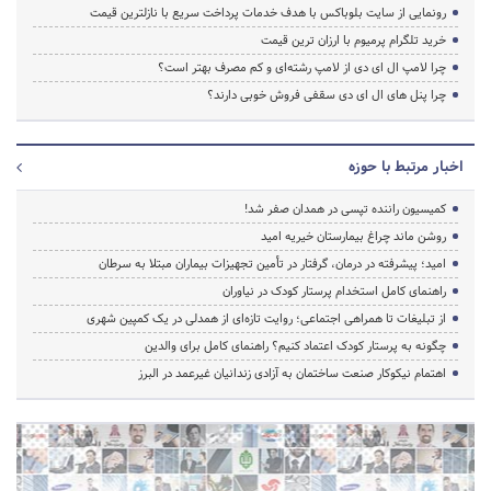
رونمایی از سایت بلوباکس با هدف خدمات پرداخت سریع با نازلترین قیمت
خرید تلگرام پرمیوم با ارزان ترین قیمت
چرا لامپ ال ای دی از لامپ رشته‌ای و کم مصرف بهتر است؟
چرا پنل های ال ای دی سقفی فروش خوبی دارند؟
اخبار مرتبط با حوزه
کمیسیون راننده تپسی در همدان صفر شد!
روشن ماند چراغ بیمارستان خیریه امید
امید؛ پیشرفته در درمان، گرفتار در تأمین تجهیزات بیماران مبتلا به سرطان
راهنمای کامل استخدام پرستار کودک در نیاوران
از تبلیغات تا همراهی اجتماعی؛ روایت تازه‌ای از همدلی در یک کمپین شهری
چگونه به پرستار کودک اعتماد کنیم؟ راهنمای کامل برای والدین
اهتمام نیکوکار صنعت ساختمان به آزادی زندانیان غیرعمد در البرز