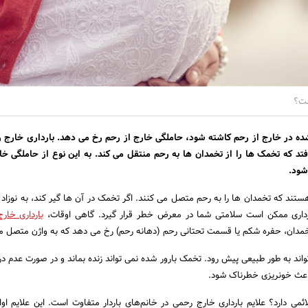
ست؟
ه در خارج از رحم کاشته شود، حاملگی خارج از رحم رخ می دهد. بارداری خارج رح
فتد که تخمک ها را از تخمدان ها به رحم منتقل می کند. به این نوع از حاملگی خ
شود.
ستند که تخمدان ها را به رحم متصل می کنند. اگر تخمک در آن ها گیر کند، به نوزاد 
رداری ممکن است سلامتی شما در معرض خطر قرار گیرد. گاهی اوقات،
بارداری خار
تخمدان، حفره شکم یا قسمت تحتانی رحم (دهانه رحم) رخ می دهد که به واژن متصل م
ند به طور طبیعی پیش رود. تخمک بارور شده نمی تواند زنده بماند و در صورت عدم در
عث خونریزی خطرناک شود.
ی دارد؟ علایم بارداری خارج رحمی در خانم‌های باردار متفاوت است. این علایم اوای