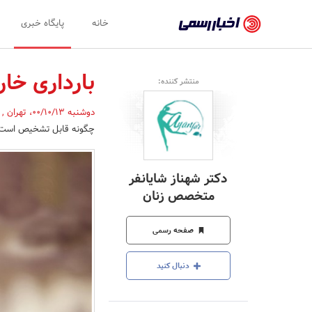
اخبار
خانه
پایگاه خبری
رسمی
-
بارداری خا
منتشر کننده:
اخبار
دوشنبه 00/10/13
،
تهران
,
تایید
چگونه قابل تشخیص است؟ آ
شده
شرکت‌ها،
دکتر شهناز شایانفر
سازمان‌ها
متخصص زنان
و
صفحه رسمی
روابط
عمومی‌ها
دنبال کنید