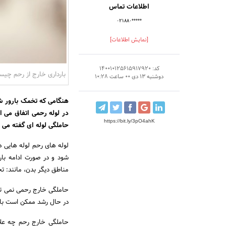
اطلاعات تماس
۰۲۱۸۸۰*****
[نمایش اطلاعات]
کد: 140010125615917920
بارداری خارج از رحم چی
دوشنبه 13 دی 00 ساعت 10:28
هنگامی که تخمک بارور شد
در لوله رحمی اتفاق می ا
https://bit.ly/3pO4ahK
حاملگی لوله ای گفته می 
لوله های رحم لوله هایی ه
شود و در صورت ادامه با
مناطق دیگر بدن، مانند: 
حاملگی خارج رحمی نمی توا
در حال رشد ممکن است با
حاملگی خارج رحم چه علائم