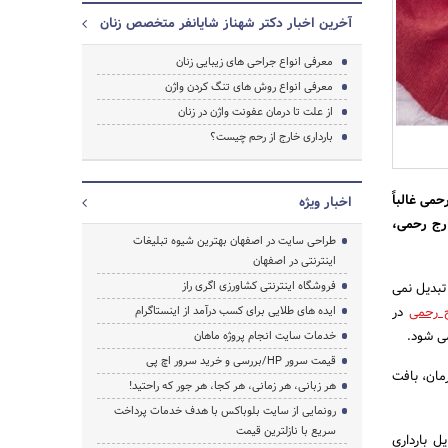
آخرین اخبار دکتر شهناز شایانفر متخصص زنان
معرفی انواع جراحی های زیبایی زنان
معرفی انواع روش های تنگ کردن واژن
از علت تا درمان عفونت واژن در زنان
بارداری خارج از رحم چیست؟
می غالباً
اخبار ویژه
ارج رحمی،
طراحی سایت در اصفهان بهترین شیوه تبلیغات
اینترنتی در اصفهان
جستجو
فروشگاه اینترنتی کشاورزی اگری راز
تبدیل نمی
ج رحمی
در
ایده های طلایی برای کسب درآمد از اینستاگرام
ی شود.
خدمات سایت انجام پروژه ماهان
قیمت سرور HP/بررسی و خرید سرور اچ پی
مان، بافت
هر زبانی، هر زمانی، هر کجا، هر جور که راحتید!
رونمایی از سایت بلوباکس با هدف خدمات پرداخت
سریع با نازلترین قیمت
ل بارداری