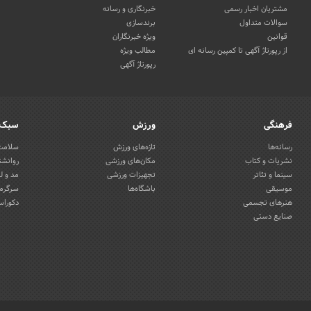
مشتریان اخبار رسمی
خبرنگاری و رسانه
سوالات متداول
برندسازی
قوانین
ویژه خبرنگاران
از رپورتاژ آگهی تا کمپین رسانه ای
مطالب ویژه
رپورتاژ آگهی
فرهنگی
ورزش
سبک 
رسانه‌ها
تازه‌های ورزش
سلامت 
نشریات و کتاب
مکان‌های ورزشی
روانشن
سینما و تئاتر
تجهیزات ورزشی
مد و ل
موسیقی
باشگاه‌ها
سرگرمی
هنرهای تجسمی
دکوراس
صنایع دستی