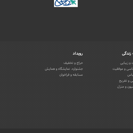
زندگی
رویداد
و زیبایی
حراج و تخفیف
اسی و موفقیت
جشنواره، نمایشگاه و همایش
باس
مسابقه و فراخوان
 و تفریح
یون و منزل