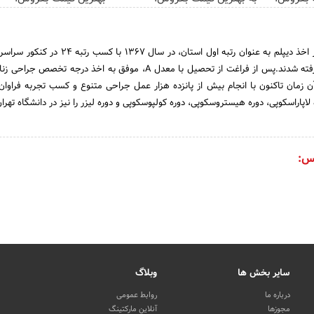
دکتر شهناز شایانفر پس از اخذ دیپلم به عنوان رتبه اول استان، در سال 
پزشکی دانشگاه تهران پذیرفته شدند.پس از فراغت از تحصیل با معدل A، موفق به اخذ درجه تخ
دند و از آن زمان تاکنون با انجام بیش از پانزده هزار عمل جراحی متنوع و کسب تجربه فراوا
راسکوپی، دوره هیستروسکوپی، دوره کولپوسکوپی و دوره لیزر را نیز در دانشگاه تهران 
س:
سایر بخش ها
وبلاگ
درباره ما
روابط عمومی
مجوزها
آنلاین مارکتینگ