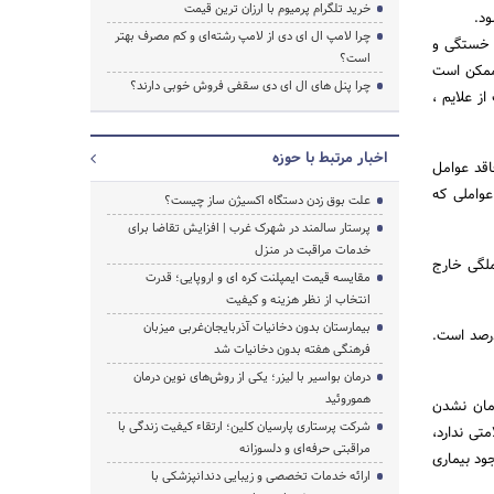
خرید تلگرام پرمیوم با ارزان ترین قیمت
ود.
چرا لامپ ال ای دی از لامپ رشته‌ای و کم مصرف بهتر
، خستگی و
است؟
 ممکن است
چرا پنل های ال ای دی سقفی فروش خوبی دارند؟
ز علایم ،
اخبار مرتبط با حوزه
اقد عوامل
عواملی که
علت بوق زدن دستگاه اکسیژن ساز چیست؟
پرستار سالمند در شهرک غرب | افزایش تقاضا برای
خدمات مراقبت در منزل
ملگی خارج
مقایسه قیمت ایمپلنت کره ای و اروپایی؛ قدرت
انتخاب از نظر هزینه و کیفیت
بیمارستان بدون دخانیات آذربایجان‌غربی میزبان
حاملگی خارج رحم، احتمال وقوع مجدد آن در بارداری بعدی ۱۰ درصد است.
فرهنگی هفته بدون دخانیات شد
درمان بواسیر با لیزر؛ یکی از روش‌های نوین درمان
هموروئید
 دلیل درمان نشدن
شرکت پرستاری پارسیان کلین؛ ارتقاء کیفیت زندگی با
متی ندارد،
مراقبتی حرفه‌ای و دلسوزانه
جود بیماری
ارائه خدمات تخصصی و زیبایی دندانپزشکی با