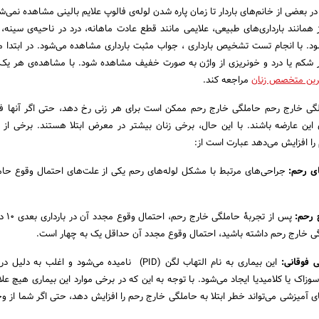
بعضی از خانم‌های باردار تا زمان پاره شدن لوله‌ی فالوپ علایم بالینی مشاهده نمی‌ش
 همانند بارداری‌های طبیعی، علایمی مانند قطع عادت ماهانه، درد در ناحیه‌ی سینه
. با انجام تست تشخیص بارداری ، جواب مثبت بارداری مشاهده می‌شود. در ابتدا
شکم یا درد و خونریزی از واژن به صورت خفیف مشاهده شود. با مشاهده‌ی هر یک ا
رین متخصص زنان
مراجعه کند.
لگی خارج رحم حاملگی خارج رحم ممکن است برای هر زنی رخ دهد، حتی اگر آنها ف
این عارضه باشند. با این حال، برخی زنان بیشتر در معرض ابتلا هستند. برخی از 
ا افزایش می‌دهد عبارت است از:
ی رحم
:
جراحی‌های مرتبط با مشکل لوله‌های رحم یکی از علت‌های احتمال وقوع حا
 رحم
:
پس از تجربۀ 
لگی خارج رحم داشته باشید، احتمال وقوع مجدد آن حداقل یک به چهار است.
 فوقانی
:
این بیماری به نام التهاب لگن (PID) نامیده می‌شود و اغلب به
وزاک یا کلامیدیا ایجاد می‌شود. با توجه به این که در برخی موارد این بیماری هیچ علا
های آمیزشی می‌تواند خطر ابتلا به حاملگی خارج رحم را افزایش دهد، حتی اگر شما از و