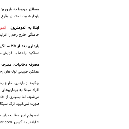
مسائل مربوط به باروری
:
ن
باردار شوید، احتمال وقوع
ابتلا به آندومتریوز
:
آندوم
حاملگی خارج رحم را افزا
بارداری بعد از
۳۵ سالگی
عملکرد لوله‌ها با افزایش 
مصرف دخانیات
:
مصرف سیگ
عملکرد طبیعی لوله‌های رح
چگونه از بارداری خارج رح
می‌شود. اما بسیاری از خا
صورت نمی‌گیرد. ترک سیگار
امیدوارم این مطلب برای 
شایانفر به آدرس www.drshayanfar.com مطرح کنید.