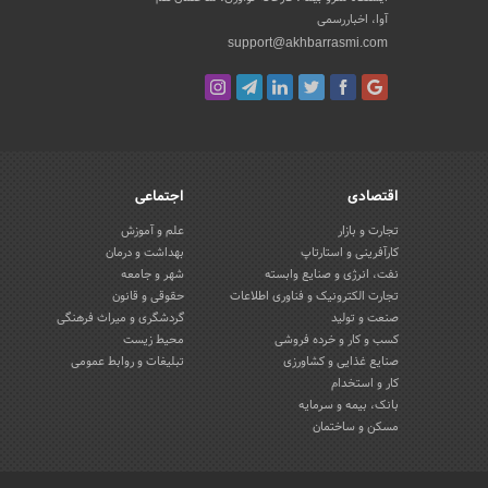
آوا، اخباررسمی
support@akhbarrasmi.com
اقتصادی
اجتماعی
تجارت و بازار
علم و آموزش
کارآفرینی و استارتاپ
بهداشت و درمان
نفت، انرژی و صنایع وابسته
شهر و جامعه
تجارت الکترونیک و فناوری اطلاعات
حقوقی و قانون
صنعت و تولید
گردشگری و میراث فرهنگی
کسب و کار و خرده فروشی
محیط زیست
صنایع غذایی و کشاورزی
تبلیغات و روابط عمومی
کار و استخدام
بانک، بیمه و سرمایه
مسکن و ساختمان