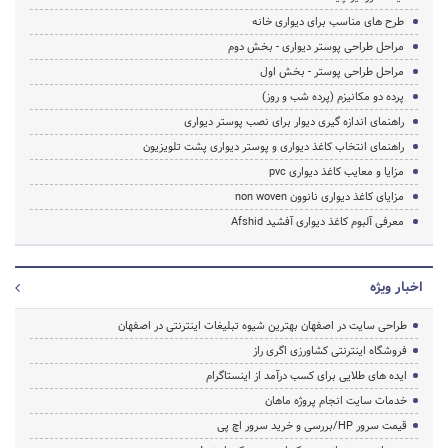
طرح های مناسب برای دیواری خانه
مراحل طراحی پوستر دیواری - بخش دوم
مراحل طراحی پوستر - بخش اول
پرده دو مکانیزم (پرده شب و روز)
راهنمای اندازه گیری دیوار برای نصب پوستر دیواری
راهنمای انتخاب کاغذ دیواری و پوستر دیواری پشت تلویزیون
مزایا و معایب کاغذ دیواری pvc
مزایای کاغذ دیواری نانوون non woven
معرفی آلبوم کاغذ دیواری آفشید Afshid
اخبار ویژه
طراحی سایت در اصفهان بهترین شیوه تبلیغات اینترنتی در اصفهان
فروشگاه اینترنتی کشاورزی اگری راز
ایده های طلایی برای کسب درآمد از اینستاگرام
خدمات سایت انجام پروژه ماهان
قیمت سرور HP/بررسی و خرید سرور اچ پی