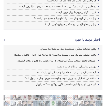
هر زبانی، هر زمانی، هر کجا، هر جور که راحتید!
رونمایی از سایت بلوباکس با هدف خدمات پرداخت سریع با نازلترین قیمت
خرید تلگرام پرمیوم با ارزان ترین قیمت
چرا لامپ ال ای دی از لامپ رشته‌ای و کم مصرف بهتر است؟
چرا پنل های ال ای دی سقفی فروش خوبی دارند؟
اخبار مرتبط با حوزه
وقتی جزئیات سنگی، شخصیت یک ساختمان را میسازد
ملات خشک، متریال نوین صنعت ساختمان که هزینه‌ های اجرا را کاهش میدهد!
راهنمای جامع انتخاب سنگ ساختمان؛ از نمای لوکس تا کفپوش‌های اقتصادی
بهترین نمایندگی ایزوگام خرید و نصب
قیمت میلگرد بستر در سه ماه پرالتهاب؛ از زبان تولیدکننده
ساختمانی که قرار بود ویران شود؛ چگونه به «برج تایتان» تبدیل شد؟
خونه چی اولین پلتفرم تخصصی آگهی رایگان املاک در ایران