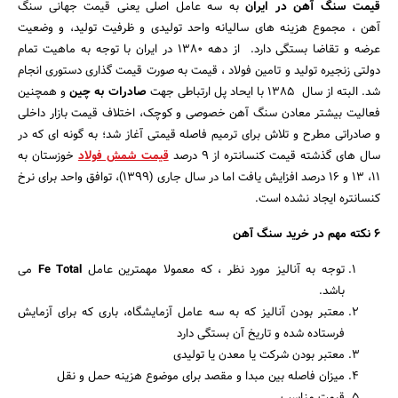
قیمت سنگ آهن در ایران
به سه عامل اصلی یعنی قیمت جهانی سنگ
آهن ، مجموع هزینه های سالیانه واحد تولیدی و ظرفیت تولید، و وضعیت
عرضه و تقاضا بستگی دارد. از دهه 1380 در ایران با توجه به ماهیت تمام
دولتی زنجیره تولید و تامین فولاد ، قیمت‌ به صورت قیمت گذاری دستوری انجام
شد. البته از سال 1385 با ایحاد پل ارتباطی جهت
صادرات به چین
و همچنین
فعالیت بیشتر معادن سنگ آهن خصوصی و کوچک، اختلاف قیمت بازار داخلی
و صادراتی مطرح و تلاش برای ترمیم فاصله قیمتی آغاز شد؛ به گونه ای که در
سال ‌های گذشته قیمت کنسانتره از 9 درصد
قیمت شمش فولاد
خوزستان به
11، 13 و 16 درصد افزایش یافت اما در سال جاری (1399)، توافق واحد برای نرخ
کنسانتره ایجاد نشده است.
6 نکته مهم در خرید سنگ آهن
توجه به آنالیز مورد نظر ، که معمولا مهمترین عامل
Fe Total
می
باشد.
معتبر بودن آنالیز که به سه عامل آزمایشگاه، باری که برای آزمایش
فرستاده شده و تاریخ آن بستگی دارد
معتبر بودن شرکت یا معدن یا تولیدی
میزان فاصله بین مبدا و مقصد برای موضوع هزینه حمل و نقل