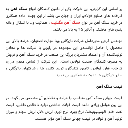
بر اساس این گزارش، این شرکت یکی از تامین کنندگان انواع
سنگ آهن
به
کارخانه های صنایع فولادی ایران و جهان می باشد از این جهت آماده همکاری
در خرید سنگ آهن در انواع
سنگ آهن مگنتیت
، هماتیت و… با اشکال و دانه
بندی های مختلف و آنالیز ۴۵ به بالا می باشد.
مهندس فرجی مدیرعامل شرکت بازرگانی ورنا تجارت اصفهان، عرضه بالای این
محصول را حاصل توانمندی این مجموعه در رایزنی با شرکت ها و معادن
تولیدکننده آن و اعتماد مشتریان بزرگ این صنعت در خرید سنگ آهن و فروش
به مصرف کنندگان صنعت فولادی است. این شرکت از تمامی معدن داران،
کارخانه های فولادی، تامین کنندگان، تولید کننده ها ، شرکتهای بازرگانی و
جستجو
سایر کارگزاری ها دعوت به همکاری می نماید.
قیمت سنگ آهن
قیمت جهانی سنگ آهن متناسب با عرضه و تقاضای آن مشخص می گردد. در
این بین عوامل زیادی مانند قیمت فولاد، شاخص تولید ناخالص داخلی، قیمت
نفت خام، آلومینیوم،طلا، نرخ بهره، نرخ تورم، ارزش دلار، ارزش سهام و میزان
تولید آهن و فولاد در قیمت جهانی سنگ آهن مؤثر هستند.