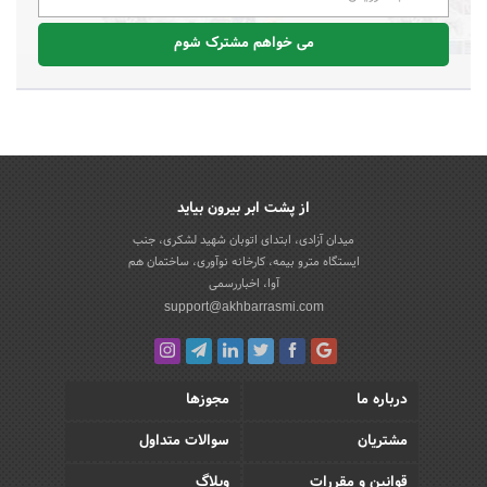
می خواهم مشترک شوم
از پشت ابر بیرون بیاید
میدان آزادی، ابتدای اتوبان شهید لشکری، جنب
ایستگاه مترو بیمه، کارخانه نوآوری، ساختمان هم
آوا، اخباررسمی
support@akhbarrasmi.com
درباره ما
مجوزها
مشتریان
سوالات متداول
قوانین و مقررات
وبلاگ