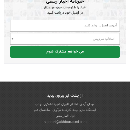
خبرنامه اخبار رسمی
اخبار را با توجه به حوزه موردنظر
در ایمیل خود دریافت کنید
انتخاب سرویس
می خواهم مشترک شوم
از پشت ابر بیرون بیاید
میدان آزادی، ابتدای اتوبان شهید لشکری، جنب
ایستگاه مترو بیمه، کارخانه نوآوری، ساختمان هم
آوا، اخباررسمی
support@akhbarrasmi.com