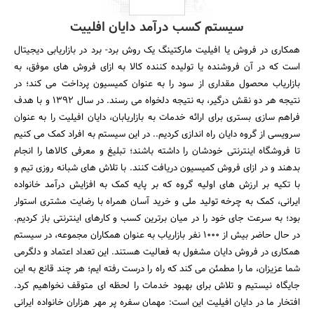
سیستم کسب درآمد دایان افلییت
همکاری در فروش یا افیلیت مارکتینگ یک روش برد- برد در بازاریابی دیجیتال
است که در آن فروشنده یا تولیده کننده کالا به ازای فروش های موفق، به
بازاریاب محصول مقداری از سود را به عنوان کمیسیون پرداخت می کند؛ در
نتیجه هر دو نقش درگیر، به نتیجه دلخواه می رسند. در سال 1392 و با هدف
فراهم سازی بستری برای ارائه خدمات به بازاریابان، دایان افیلیت را به عنوان
سرویسی از گروه دایان راه اندازی کردیم.. در این سیستم به افراد کمک می کنیم
تا فروشگاه اینترنتی خودشان را داشته باشند؛ تبلیغ و معرفی کالاها را انجام
بدهند و در ازای فروش کمیسیون دریافت کنند. با تلاش های شبانه روزی تیم و
با تکیه بر ارزش های اولیه گروه که بر پایه کمک به افزایش درآمد خانواده
ایرانی، کمک به چرخه تولید ملی و خرید آسان همراه با رضایت مشتری استوار
بود؛ به سرعت جای خود را در میان برترین کسب و کارهای اینترنتی باز کردیم.
در حال حاضر بیش از 1000 نفر بازاریاب به عنوان همکاران مجموعه، در سیستم
همکاری در فروش دایان مشغول به فعالیت هستند. این تعداد اعتماد و دلگرمی
شما عزیزان، ما را مطمئن می کند که راه را درست رفته ایم؛ هر چند قانع به این
جایگاه نیستیم و تلاش برای بهبود خدمات را لحظه ای متوقف نخواهیم کرد.
افتخار ما در دایان افیلیت این است: مهمان سفره پر مهر هزاران خانواده ایرانی