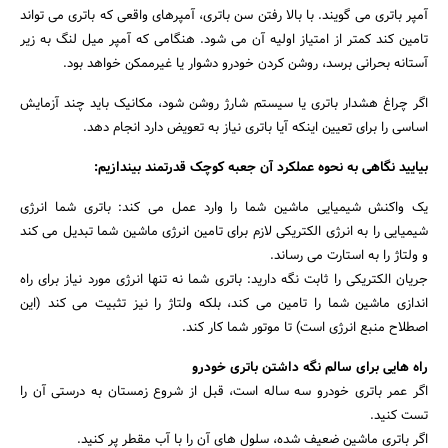
آمپر باتری می گویند. با بالا رفتن سن باتری، آمپرهای واقعی که باتری می تواند
تامین کند کمتر از امتیاز اولیه آن می شود. هنگامی که آمپر میل لنگ به زیر
آستانه بحرانی برسد، روشن کردن خودرو دشوار یا غیرممکن خواهد بود.
اگر چراغ هشدار باتری یا سیستم شارژ روشن شود، مکانیک باید چند آزمایش
اساسی را برای تعیین اینکه آیا باتری نیاز به تعویض دارد انجام دهد.
بیایید نگاهی به نحوه عملکرد آن جعبه کوچک قدرتمند بیندازیم:
یک واکنش شیمیایی ماشین شما را وارد عمل می کند: باتری شما انرژی
شیمیایی را به انرژی الکتریکی لازم برای تامین انرژی ماشین شما تبدیل می کند
جستجو
و ولتاژ را به استارت می رساند.
جریان الکتریکی را ثابت نگه دارید: باتری شما نه تنها انرژی مورد نیاز برای راه
اندازی ماشین شما را تامین می کند، بلکه ولتاژ را نیز تثبیت می کند (این
اصطلاح منبع انرژی است) تا موتور شما کار کند.
راه هایی برای سالم نگه داشتن باتری خودرو
اگر عمر باتری خودرو سه ساله است، قبل از شروع زمستان به درستی آن را
تست کنید.
اگر باتری ماشین ضعیف شده، سلول های آن را با آب مقطر پر کنید.