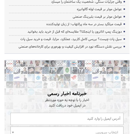
وقتی جزئیات سنگی، شخصیت یک ساختمان را میسازد
عوامل موثر بر قیمت لوله گالوانیزه
عوامل موثر بر قیمت بلبرینگ صنعتی
قیمت میلگرد بستر در سه ماه پرالتهاب؛ از زبان تولیدکننده
دوزینگ پمپ اتاترون یا اینجکتا؟ مقایسه‌ای که قبل از خرید باید بخوانید
سیل پات چیست؟ بررسی کامل کاربرد، عملکرد، مزایا، قیمت و خرید سیل پات
بررسی نقش دستگاه نورد در افزایش کیفیت و بهره‌وری برای کارخانه‌های صنعتی
خبرنامه اخبار رسمی
اخبار را با توجه به حوزه موردنظر
در ایمیل خود دریافت کنید
انتخاب سرویس