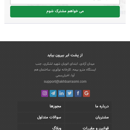
می خواهم مشترک شوم
از پشت ابر بیرون بیاید
میدان آزادی، ابتدای اتوبان شهید لشکری، جنب
ایستگاه مترو بیمه، کارخانه نوآوری، ساختمان هم
آوا، اخباررسمی
support@akhbarrasmi.com
درباره ما
مجوزها
مشتریان
سوالات متداول
قوانین و مقررات
وبلاگ