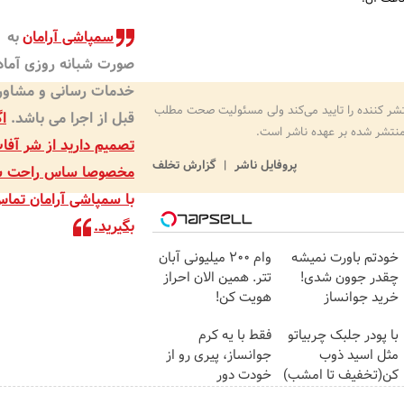
سمپاشی آرامان
به
صورت شبانه روزی آماد
خدمات رسانی و مشاور
شر کننده را تایید می‌کند ولی مسئولیت صحت مطلب
قبل از اجرا می باشد.
اگ
نتشر شده بر عهده ناشر است.
تصمیم دارید از شر آفا
پروفایل ناشر
گزارش تخلف
مخصوصا ساس راحت ش
با سمپاشی آرامان تما
بگیرید.
خودتم باورت نمیشه
وام 200 میلیونی آبان
چقدر جوون شدی!
تتر. همین الان احراز
خرید جوانساز
هویت کن!
اسپیرولینا با تخفیف
با پودر جلبک چربیاتو
فقط با یه کرم
ویژه
مثل اسید ذوب
جوانساز، پیری رو از
کن(تخفیف تا امشب)
خودت دور
کن(تخفیف50%)