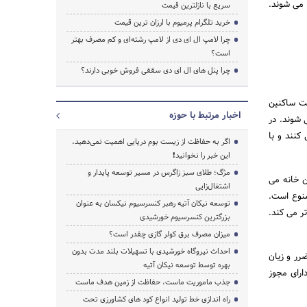
 می شوند.
سریع با نازلترین قیمت
خرید تلگرام پرمیوم با ارزان ترین قیمت
چرا لامپ ال ای دی از لامپ رشته‌ای و کم مصرف بهتر
است؟
چرا پنل های ال ای دی سقفی فروش خوبی دارند؟
فت ساکنین
اخبار مرتبط با حوزه
 شوند. در
کنند و با
اگر به حفاظت از زیست بوم دریایی اهمیت نمی‌دهید،
این خبر را نخوانید❗
مژگ؛ طلای سبز زاگرس در مسیر توسعه پایدار و
ن خانه می
اشتغال‌زایی
منوع است.
توسعه نیکان آتیه رهبر کنسرسیوم نیکسان به عنوان
تر می کند.
بزرگترین کنسرسیوم خورشیدی
میزان مصرف برق کولر گازی چقدر است؟
احداث نیروگاه خورشیدی با تسهیلات بلند مدت بدون
رر و زیان
بهره توسط توسعه نیکان آتیه
ارای مجوز
جذب ماموریت ماست، حفاظت از زمین هدف ماست
راه اندازی خط تولید انواع کود های کشاورزی تحت