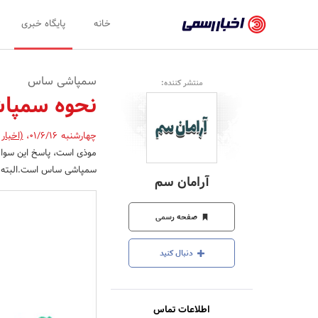
اخبار
خانه
پایگاه خبری
رسمی
-
سمپاشی ساس
منتشر کننده:
اخبار
نحوه سمپا
تایید
چهارشنبه 01/6/16
،
(اخبار
شده
موذی است، پاسخ این سوال،
شرکت‌ها،
سمپاشی ساس است.البته بای
آرامان سم
سازمان‌ها
و
صفحه رسمی
روابط
دنبال کنید
عمومی‌ها
اطلاعات تماس