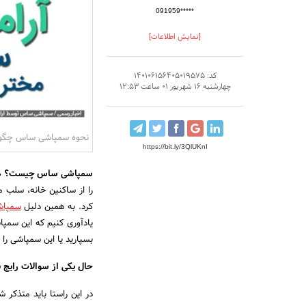
091959*****
[نمایش اطلاعات]
کد: 140106156405019575
چهارشنبه 16 شهریور 01 ساعت 12:53
نحوه سمپاشی ساس چگو
https://bit.ly/3QlUKnI
سمپاشی ساس چیست؟
ه
را از ساکنین خانه، سلب م
کرد. به همین دلیل
سمپا
یادآوری کنیم که این سمپا
بسپارید یا این سمپاشی را 
حال یکی از سوالات رایج 