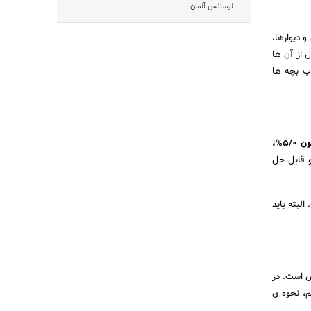
لیسانس آلمان
 دیوارها،
 از آن ها
ب بچه ها
سم های بادوام و با کیفیتی همچون BHC و بایگون 1%، دیازینون 5/0%،
و قابل حل
لبته باید
س است. در
م، نحوه ی