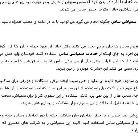
 که ابتدا افراد در بدن خود احساس سوزش و خارش و در نهایت بیماری های پوستی
ائمی، ساکنین خانه، متوجه حضور ساس می شوند.
سمپاشی ساس
چگونه انجام می گیرد می توانید با ما در ادامه ی مطلب همراه باشید.
جوم ساس ها برای مردم ایجاد می کنند وقتی خانه ای مورد حمله ی آن ها قرار گر
 افراد به جای اینکه از
خدمات سمپاشی ساس
استفاده کنند خودشان وارد عمل می
اشتباه است. این افراد مبتدی برای از بین بردن ساس ها به سم فروشی ها مراجعه می 
، سعی می کنند این حشرات موذی را از بین ببرند.
این سموم، هیچ فایده ای ندارد و حتی سبب ایجاد برخی مشکلات و عوارض برای ساکنی
اقع مهم ترین نکات برای استفاده از این سموم این است که اصلا استفاده از آن ها م
جه، ساس ها را از بین نمی برد. ثالثا، استفاده از این سموم، کار را برای سمپاش، سخت 
 خانه به دلیل استفاده از این سموم دچار مشکلات و بیماری هایی شوند.
اشی غیر اصولی و به خطر انداختن جان ساکنین خانه یا دور انداختن وسایل خانه و ض
ست از سمپاشی ساس استفاده کنید. البته این سمپاشی را به شرکت های معتبری که د
رید.