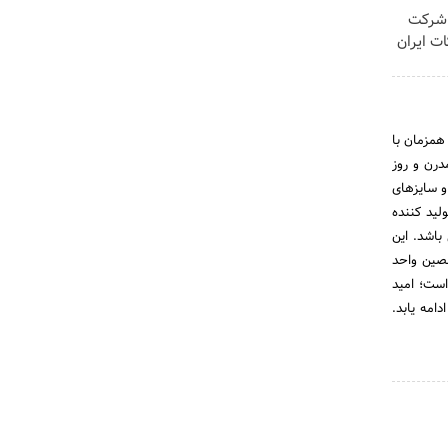
 شرکت
 اشتراکات ایران
ه و همزمان با
درن و روز
ر ابعاد و سایزهای
ولید کننده
باشد. این
صین واحد
است؛ امید
امه یابد.