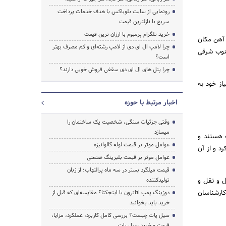
رونمایی از سایت بلوباکس با هدف خدمات پرداخت
سریع با نازلترین قیمت
خرید تلگرام پرمیوم با ارزان ترین قیمت
 آهن مکان
چرا لامپ ال ای دی از لامپ رشته‌ای و کم مصرف بهتر
جنوب شرقی
است؟
چرا پنل های ال ای دی سقفی فروش خوبی دارند؟
از خود به
اخبار مرتبط با حوزه
وقتی جزئیات سنگی، شخصیت یک ساختمان را
میسازد
ت هستند و
عوامل موثر بر قیمت لوله گالوانیزه
د و از آن
عوامل موثر بر قیمت بلبرینگ صنعتی
قیمت میلگرد بستر در سه ماه پرالتهاب؛ از زبان
ل و نقل و
تولیدکننده
کارشناسان
دوزینگ پمپ اتاترون یا اینجکتا؟ مقایسه‌ای که قبل از
خرید باید بخوانید
سیل پات چیست؟ بررسی کامل کاربرد، عملکرد، مزایا،
قیمت و خرید سیل پات