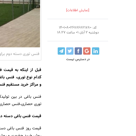
[نمایش اطلاعات]
کد: 140108026786821780
دوشنبه 2 آبان 01 ساعت 18:27
فنس توری دسته دوم برای 
در دسترس نیست
قبل از اینکه به قیمت ف
کدام نوع توری، فنس باغی
و مراکز خرید مستقیم فنس
فنس باغی در بین تولیدک
توری حصاری،فنس حصاری و
قیمت فنس باغی دسته دوم
قیمت روز فنس باغی دسته
روش خرید حضوری و روش آنل