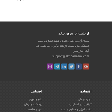
از پشت ابر بیرون بیاید
میدان آزادی، ابتدای اتوبان شهید لشکری، جنب
ایستگاه مترو بیمه، کارخانه نوآوری، ساختمان هم
آوا، اخباررسمی
support@akhbarrasmi.com
اقتصادی
اجتماعی
تجارت و بازار
علم و آموزش
کارآفرینی و استارتاپ
بهداشت و درمان
نفت، انرژی و صنایع وابسته
شهر و جامعه