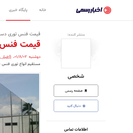
اخبار
خانه
پایگاه خبری
رسمی
-
قیمت فنس توری دسته 
منتشر کننده:
اخبار
قیمت فنس ب
تایید
دوشنبه 01/8/02
،
(اخبار 
شده
مستقیم انواع توری فنس حص
شرکت‌ها،
شخصی
سازمان‌ها
و
صفحه رسمی
روابط
دنبال کنید
عمومی‌ها
اطلاعات تماس