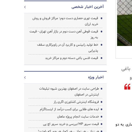
آخرین اخبار شخصی
قیمت توری حصاری دست دوم؛ مراکز فروش و روش
خرید ارزان
قیمت قوطی آهن دست دوم در بازار آهن تهران - قیمت
به روز
خط تولید رابیتس و کاربرد آن در راویزکاری سقف
پذیرایی
قیمت فنس باغی دسته دوم و مراکز خرید
باغی
و
اخبار ویژه
طراحی سایت در اصفهان بهترین شیوه تبلیغات
اینترنتی در اصفهان
فروشگاه اینترنتی کشاورزی اگری راز
ایده های طلایی برای کسب درآمد از اینستاگرام
خدمات سایت انجام پروژه ماهان
جستجو
ری به دو
قیمت سرور HP/بررسی و خرید سرور اچ پی
هر زبانی، هر زمانی، هر کجا، هر جور که راحتید!