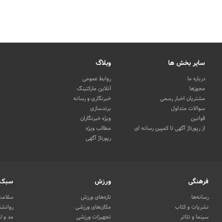
سایر بخش ها
وبلاگ
درباره ما
روابط عمومی
مجوزها
آنلاین مارکتینگ
مشتریان اخبار رسمی
خبرنگاری و رسانه
سوالات متداول
برندسازی
قوانین
ویژه خبرنگاران
از رپورتاژ آگهی تا کمپین رسانه ای
مطالب ویژه
رپورتاژ آگهی
فرهنگی
ورزش
سبک 
رسانه‌ها
تازه‌های ورزش
سلامت 
نشریات و کتاب
مکان‌های ورزشی
روانشن
سینما و تئاتر
تجهیزات ورزشی
مد و ل