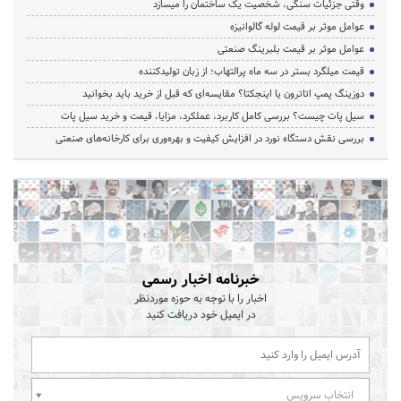
وقتی جزئیات سنگی، شخصیت یک ساختمان را میسازد
عوامل موثر بر قیمت لوله گالوانیزه
عوامل موثر بر قیمت بلبرینگ صنعتی
قیمت میلگرد بستر در سه ماه پرالتهاب؛ از زبان تولیدکننده
دوزینگ پمپ اتاترون یا اینجکتا؟ مقایسه‌ای که قبل از خرید باید بخوانید
سیل پات چیست؟ بررسی کامل کاربرد، عملکرد، مزایا، قیمت و خرید سیل پات
بررسی نقش دستگاه نورد در افزایش کیفیت و بهره‌وری برای کارخانه‌های صنعتی
خبرنامه اخبار رسمی
اخبار را با توجه به حوزه موردنظر
در ایمیل خود دریافت کنید
انتخاب سرویس