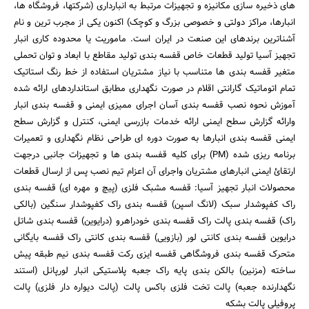
های ذخیره سازی مکانیزه و تجهیزات مرتبط به انبارداری (شرکتها، فروشگاه ها،
انبارها، مراکز دولتی و خصوصی بزرگ و کوچک) اکنون یکی از مجرب ترین و نام
آشناترین برندهای این صنعت در ایران است. ماموریت یا محدوده کاری انبار
تجهیز آسیا تولید قطعات خاص قفسه بندی تولید مقاطع با ابعاد و توان تحملی
متغیر قفسه بندی ها متناسب با نیاز مشتریان استفاده از خط رنگ استاتیک
تمام اتوماتیک گارانتی اقلام در صورت نگهداری مطابق استانداردهای ارائه شده
آموزش نحوه نصب قفسه بندی آسان اجرای ممیزی ایمنی و قفسه بندی انبار
وارائه گزارش سطح ایمنی ارائه خدمات بازرسی ایمنی، کنترل و گزارش سطح
ایمنی قفسه بندی انبارها به صورت دوره ای طراحی نظام نگهداری و تعمیرات
برنامه ریزی شده (PM) برای کلیه قفسه بندی ها و تجهیزات جانبی درجهت
ارتقائ ایمنی انبارهای مشتریان واجرای آن اعزام تیم نصب پس از ارسال قطعات
محصولات انبار تجهیز آسیا: قفسه مشبک فلزی (پیچ و مهره ای) قفسه بندی
راک کفپوشدار سبک (لانگ اسپن) قفسه بندی راک کفپوشدار سنگین (بالکی
راک) قفسه بندی پالت راک قفسه بندی خودراهرو (درایوین) قفسه بندی شاتل
درایوین قفسه بندی کانتی لور (بازویی) قفسه بندی کانتی راک قفسه بایگانی
متحرک قفسه بندی فروشگاهی قفسه ایزی رکت قفسه بندی نیم طبقه پیش
ساخته (مزنین) بالکن بندی پایه راک جعبه پلاستیکی انبار لورپانل (استند
نگهدارنده جعبه) پالت تخت فلزی باکس پالت (پالت دیواره دار فلزی) پالت
پروفیلی پالت بشکه