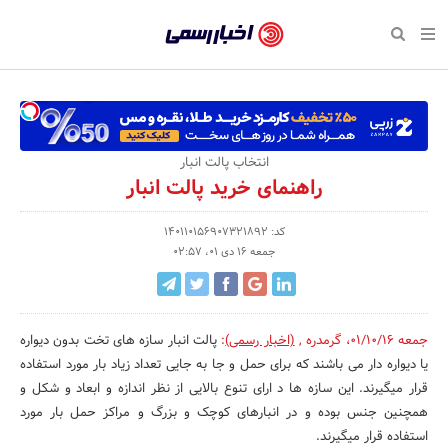
بازگشت
بازگشت
بازگشت
بازگشت
بازگشت
بازگشت
بازگشت
اخبار
رسمی
صفحه نخست پایگاه خبری
صفحه نخست ورزش
صفحه نخست رویداد
صفحه نخست فرهنگی
صفحه نخست اقتصادی
صفحه نخست اجتماعی
صفحه نخست سبک زندگی
-
اقتصادی
رسانه‌ها
تجارت و بازار
علم و آموزش
تازه‌های ورزش
حراج و تخفیف
سلامت و زیبایی
اخبار
اجتماعی
نشریات و کتاب
بهداشت و درمان
مکان‌های ورزشی
کارآفرینی و استارتاپ
روانشناسی و موفقیت
جشنواره، نمایشگاه و هما
انتخاب پالت انبار
تایید
راهنمای خرید پالت انبار
شده
فرهنگی
مد و لباس
سینما و تئاتر
شهر و جامعه
تجهیزات ورزشی
مسابقه و فراخوان
نفت، انرژی و صنایع وابسته
شرکت‌ها،
کد: 140110156907321892
ورزش
موسیقی
باشگاه‌ها
حقوقی و قانون
سرگرمی و تفریح
تجارت الکترونیک و فناوری 
جمعه 16 دی 01، 02:57
سازمان‌ها
سبک زندگی
صنعت و تولید
هنرهای تجسمی
دکوراسیون و منزل
گردشگری و میراث فرهنگی
و
روابط
رویداد
صنایع دستی
محیط زیست
کسب و کار و خرده فروشی
جمعه 01/10/16
،
گرمدره
,
(اخبار رسمی)
:
پالت انبار سازه های تخت بدون دیواره
یا دیواره دار می باشند که برای حمل و جا به جایی تعداد زیاد بار مورد استفاده
عمومی‌ها
تبلیغات و روابط عمومی
صنایع غذایی و کشاورزی
قرار میگیرند. این سازه ها د ارای تنوع بالایی از نظر اندازه و ابعاد و شکل و
همچنین جنس بوده و در انبارهای کوچک و بزرگ و مراکز حمل بار مورد
کار و استخدام
استفاده قرار میگیرند.