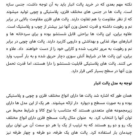
نکته مهم بعدی که در خرید پالت انبار باید به آن توجه داشت، جنس سازه
است. پالت ها در جنس های مختلف فلزی، پلاستیکی و چوبی تولید میشوند
که از نظر مقاومت با هم تفاوت دارند. پالت های فلزی مقاومت بالایی در برابر
جستجو
نم و رطوبت داشته و قدرت تحمل وزن آنها نیز بیشتر از چوب و پلاستیک است.
علاوه براین، این پالت ها براحتی قابل شستشو بوده و برای سردخانه ها و
انبارهای مواد غذایی و بهداشتی و دارویی کاربرد دارند. پالت های چوبی در برابر
نم و رطوبت به مرور تخریب شده و کارایی خود را از دست خواهند داد. علاو ه
براین، این پالت ها در شرایط آتش سوزی دچار حریق شده و به بار آسیب وارد
می کنند. پالت های پلاستیکی قابلیت شستشو را دارا هستند، اما قدرت تحمل
وزن آنها در سطح بسیار کمی قرار دارد.
توجه به مدل پالت انبار
همان طور که اشاره شد پالت ها دارای انواع مختلف فلزی و چوبی و پلاستیکی
بوده و به صورت مسطح و دیواره دار ارائه میشوند. هر یک از این مدل ها دارای
زیرمجموعه های متعددی هستند که متناسب با نوع کالا و شرایط محیط می
توان آنها را انتخاب کرد. به عنوان مثال پالت مسطح فلزی دارای انواع مختلف
یک رو و دو رو هستند که به ترتیب از یک یا هر دو سمت آن می توان برای
چیدمان بار استفاده کرد. پالت های یک طرفه، دو طرفه و چهار طرفه نیز