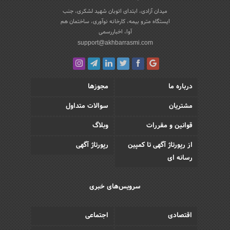
میدان آزادی، ابتدای اتوبان شهید لشکری، جنب
ایستگاه مترو بیمه، کارخانه نوآوری، ساختمان هم
آوا، اخباررسمی
support@akhbarrasmi.com
درباره ما
مجوزها
مشتریان
سوالات متداول
قوانین و مقررات
وبلاگ
از رپورتاژ آگهی تا کمپین
رپورتاژ آگهی
رسانه ای
سرویس‌های خبری
اقتصادی
اجتماعی