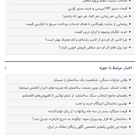
خدمات سایت انجام پروژه ماهان
قیمت سرور HP/بررسی و خرید سرور اچ پی
هر زبانی، هر زمانی، هر کجا، هر جور که راحتید!
رونمایی از سایت بلوباکس با هدف خدمات پرداخت سریع با نازلترین قیمت
خرید تلگرام پرمیوم با ارزان ترین قیمت
چرا لامپ ال ای دی از لامپ رشته‌ای و کم مصرف بهتر است؟
چرا پنل های ال ای دی سقفی فروش خوبی دارند؟
اخبار مرتبط با حوزه
وقتی جزئیات سنگی، شخصیت یک ساختمان را میسازد
ملات خشک، متریال نوین صنعت ساختمان که هزینه‌ های اجرا را کاهش میدهد!
راهنمای جامع انتخاب سنگ ساختمان؛ از نمای لوکس تا کفپوش‌های اقتصادی
بهترین نمایندگی ایزوگام خرید و نصب
قیمت میلگرد بستر در سه ماه پرالتهاب؛ از زبان تولیدکننده
ساختمانی که قرار بود ویران شود؛ چگونه به «برج تایتان» تبدیل شد؟
خونه چی اولین پلتفرم تخصصی آگهی رایگان املاک در ایران