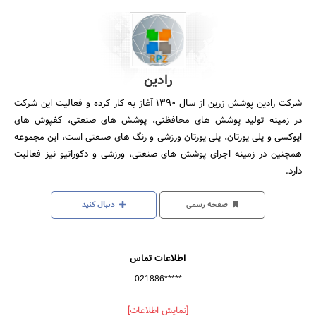
رادین
ﺷﺮﮐﺖ رادﯾﻦ ﭘﻮﺷﺶ زرین از ﺳﺎل 1390 آﻏﺎز ﺑﻪ ﮐﺎر ﮐﺮده و ﻓﻌﺎﻟﯿﺖ اﯾﻦ ﺷﺮﮐﺖ
در زﻣﯿﻨﻪ ﺗﻮﻟﯿﺪ ﭘﻮﺷﺶ ﻫﺎی ﻣﺤﺎﻓﻈﺘﯽ، ﭘﻮﺷﺶ ﻫﺎی ﺻﻨﻌﺘﯽ، ﮐﻔﭙﻮش ﻫﺎی
اﭘﻮﮐﺴﯽ و ﭘﻠﯽ ﯾﻮرﺗﺎن، ﭘﻠﯽ ﯾﻮرﺗﺎن ورزﺷﯽ و رﻧﮓ ﻫﺎی ﺻﻨﻌﺘﯽ است، این مجموعه
ﻫﻤﭽﻨﯿﻦ در زﻣﯿﻨﻪ اﺟﺮای ﭘﻮﺷﺶ ﻫﺎی ﺻﻨﻌﺘﯽ، ورزﺷﯽ و دﮐﻮراﺗﯿﻮ نیز ﻓﻌﺎﻟﯿﺖ
دارد.
صفحه رسمی
دنبال کنید
اطلاعات تماس
021886*****
[نمایش اطلاعات]