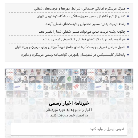
مدرک مربیگری آمادگی جسمانی؛ شرایط، دوره‌ها و فرصت‌های شغلی
تقدیر از تیم گشایش مسیر «چهل‌سالگی» باشگاه کوهنوردی تهران
رشته تربیت بدنی: مسیر تحصیلی و فرصت‌های شغلی آینده
چگونه رشته تربیت بدنی می‌تواند مسیر شغلی شما را تغییر دهد
هر آنچه باید درباره کارت‌های فوتبالی کلکسیونی کیمدی بدانید
اصول طراحی تمرینی چیست؟ راهنمای جامع دوره آموزشی برای مربیان و ورزشکاران
پایه‌گذار کلیستنیکس در شهرستان رامهرمز، گواهینامه رسمی مربیگری و داوری
خبرنامه اخبار رسمی
اخبار را با توجه به حوزه موردنظر
در ایمیل خود دریافت کنید