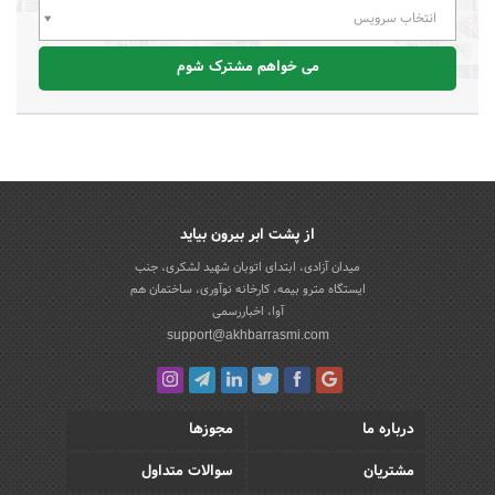
انتخاب سرویس
می خواهم مشترک شوم
از پشت ابر بیرون بیاید
میدان آزادی، ابتدای اتوبان شهید لشکری، جنب
ایستگاه مترو بیمه، کارخانه نوآوری، ساختمان هم
آوا، اخباررسمی
support@akhbarrasmi.com
درباره ما
مجوزها
مشتریان
سوالات متداول