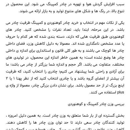
سبب افزایش گردش هوا و تهویه در چادر کمپینگ می شود. این محصول در
تنوع بالا، در رنگ ها و شکل های متنوع تولید و به بازار ارائه می شوند.
یکی از نکات مهم در انتخاب و خرید چادر کوهنوردی و کمپینگ ظرفیت چادر می
باشد. در این مرحله، ابتدا باید، تعداد نفرات را مشخص کنید. چادر های
کوهنوردی طبق ظرفیت هایی که دارند، دسته بندی شده که هر کدام با حروف
یا عدد مشخص نامگذاری شده اند. معمولا به دلیل کاهش وزن، فضای داخلی
چادر ها کوچک می باشند و به طور کلی قانون و استانداری برای اندازه ی داخلی
چادر ها وضع نشده است؛ به همین خاطر اندازه این محصول، در تولیدی های
مختلف، متفاوت می باشد. اگر حجم و اندازه شما بزرگتر از چادر می‌ باشد؛ ما
برای آزادی و راحتی شما پیشنهاد می کنیم؛ چادری را انتخاب کنید، که ظرفیت
جستجو
آن بیشتر از اعضای گروه باشد و یا چادری انتخاب کنید که از نظر پهنا ۱ یا ۲
اینچ بزرگ تر از حد معمول باشد. برای نشان دادن بزرگی چادر، معمولا از واژه‌ ی
plus استفاده می کنند.
بررسی وزن چادر کمپینگ و کوهنوردی
بخش گسترده‌ ای از بار شما متعلق به وزن چادر است. به همین دلیل امروزه ،
تولید کنندگان چادر سعی دارند تا حد توان وزن چادر ها را کاهش دهند.
کاهش وزن علاوه بر تاثیری گذاری بر سبکی چادر، همواره سبب کوچک شدن