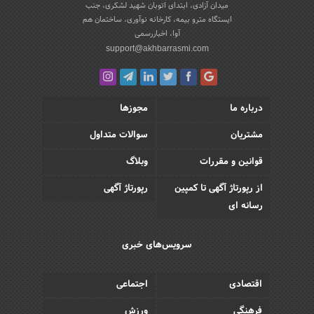
میدان آزادی، ابتدای اتوبان شهید لشکری، جنب
ایستگاه مترو بیمه، کارخانه نوآوری، ساختمان هم
آوا، اخباررسمی
support@akhbarrasmi.com
درباره ما
مجوزها
مشتریان
سوالات متداول
قوانین و مقررات
وبلاگ
از رپورتاژ آگهی تا کمپین
رپورتاژ آگهی
رسانه ای
سرویس‌های خبری
اقتصادی
اجتماعی
فرهنگی
ورزش