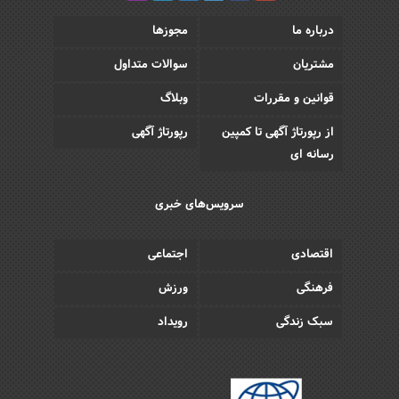
درباره ما
مجوزها
مشتریان
سوالات متداول
قوانین و مقررات
وبلاگ
از رپورتاژ آگهی تا کمپین
رپورتاژ آگهی
رسانه ای
سرویس‌های خبری
اقتصادی
اجتماعی
فرهنگی
ورزش
سبک زندگی
رویداد