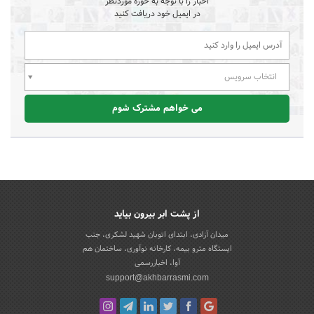
اخبار را با توجه به حوزه موردنظر
در ایمیل خود دریافت کنید
انتخاب سرویس
می خواهم مشترک شوم
از پشت ابر بیرون بیاید
میدان آزادی، ابتدای اتوبان شهید لشکری، جنب
ایستگاه مترو بیمه، کارخانه نوآوری، ساختمان هم
آوا، اخباررسمی
support@akhbarrasmi.com