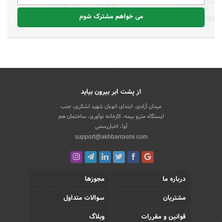
می خواهم مشترک شوم
از پشت ابر بیرون بیاید
میدان آزادی، ابتدای اتوبان شهید لشکری، جنب
ایستگاه مترو بیمه، کارخانه نوآوری، ساختمان هم
آوا، اخباررسمی
support@akhbarrasmi.com
درباره ما
مجوزها
مشتریان
سوالات متداول
قوانین و مقررات
وبلاگ