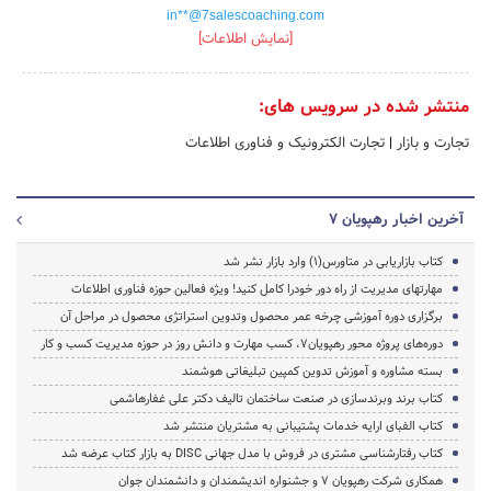
in**@7salescoaching.com
[نمایش اطلاعات]
منتشر شده در سرویس های:
تجارت و بازار
|
تجارت الکترونیک و فناوری اطلاعات
آخرین اخبار رهپویان 7
کتاب بازاریابی در متاورس(1) وارد بازار نشر شد
مهارتهای مدیریت از راه دور خودرا کامل کنید! ویژه فعالین حوزه فناوری اطلاعات
برگزاری دوره آموزشی چرخه عمر محصول وتدوین استراتژی محصول در مراحل آن
دوره‌های پروژه محور رهپویان7، کسب مهارت و دانش روز در حوزه مدیریت کسب و کار
بسته مشاوره و آموزش تدوین کمپین تبلیغاتی هوشمند
کتاب برند وبرند‌سازی در صنعت ساختمان تالیف دکتر علی غفارهاشمی
کتاب الفبای ارایه خدمات پشتیبانی به مشتریان منتشر شد
کتاب رفتارشناسی مشتری در فروش با مدل جهانی DISC به بازار کتاب عرضه شد
همکاری شرکت رهپویان 7 و جشنواره اندیشمندان و دانشمندان جوان