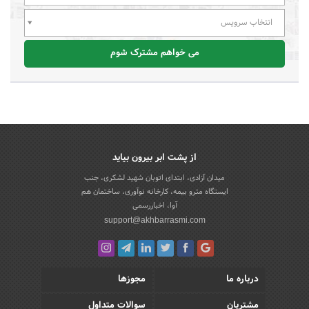
انتخاب سرویس
می خواهم مشترک شوم
از پشت ابر بیرون بیاید
میدان آزادی، ابتدای اتوبان شهید لشکری، جنب
ایستگاه مترو بیمه، کارخانه نوآوری، ساختمان هم
آوا، اخباررسمی
support@akhbarrasmi.com
درباره ما
مجوزها
مشتریان
سوالات متداول