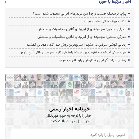
اخبار مرتبط با حوزه
پراپ تریدینگ چیست و چرا بین تریدرهای ایرانی محبوب شده است؟
ارتقا و بهینه سازی سایت وبرانو
معرفی سنجور؛ مجموعه‌ای از ابزارهای آنلاین محاسبات و سنجش
معرفی سنجور؛ مجموعه‌ای از ابزارهای آنلاین محاسبات و سنجش
ردیابی گوشی سرقتی در مشهد | سریع‌ترین روش پیدا کردن موبایل گمشده
خرید طلای آب‌شده و نقره بدون اجرت؛ راهنمای کار با سرویس طلای آپِ اینوی
بعد از سرقت گوشی چه کارهایی باید انجام دهیم؟
خبرنامه اخبار رسمی
اخبار را با توجه به حوزه موردنظر
در ایمیل خود دریافت کنید