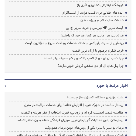
فروشگاه اینترنتی کشاورزی اگری راز
ایده های طلایی برای کسب درآمد از اینستاگرام
خدمات سایت انجام پروژه ماهان
قیمت سرور HP/بررسی و خرید سرور اچ پی
هر زبانی، هر زمانی، هر کجا، هر جور که راحتید!
رونمایی از سایت بلوباکس با هدف خدمات پرداخت سریع با نازلترین قیمت
خرید تلگرام پرمیوم با ارزان ترین قیمت
چرا لامپ ال ای دی از لامپ رشته‌ای و کم مصرف بهتر است؟
چرا پنل های ال ای دی سقفی فروش خوبی دارند؟
اخبار مرتبط با حوزه
علت بوق زدن دستگاه اکسیژن ساز چیست؟
پرستار سالمند در شهرک غرب | افزایش تقاضا برای خدمات مراقبت در منزل
مقایسه قیمت ایمپلنت کره ای و اروپایی؛ قدرت انتخاب از نظر هزینه و کیفیت
بیمارستان بدون دخانیات آذربایجان‌غربی میزبان فرهنگی هفته بدون دخانیات شد
درمان بواسیر با لیزر؛ یکی از روش‌های نوین درمان هموروئید
شرکت پرستاری پارسیان کلین؛ ارتقاء کیفیت زندگی با مراقبتی حرفه‌ای و دلسوزانه