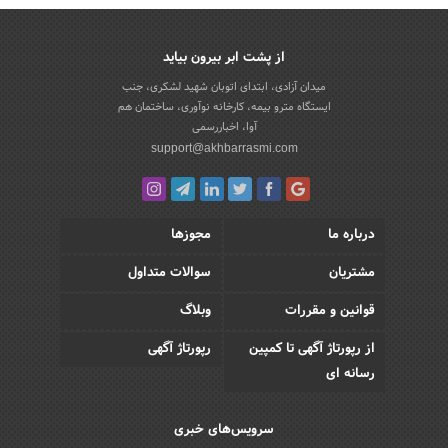
از پشت ابر بیرون بیاید
میدان آزادی، ابتدای اتوبان شهید لشکری، جنب
ایستگاه مترو بیمه، کارخانه نوآوری، ساختمان هم
آوا، اخباررسمی
support@akhbarrasmi.com
درباره ما
مجوزها
مشتریان
سوالات متداول
قوانین و مقررات
وبلاگ
از رپورتاژ آگهی تا کمپین
رپورتاژ آگهی
رسانه ای
سرویس‌های خبری