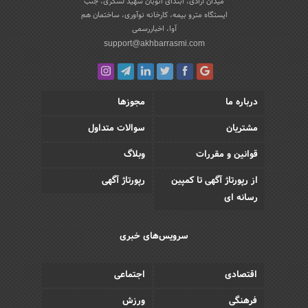
میدان آزادی، ابتدای اتوبان شهید لشکری، جنب
ایستگاه مترو بیمه، کارخانه نوآوری، ساختمان هم
آوا، اخباررسمی
support@akhbarrasmi.com
درباره ما
مجوزها
مشتریان
سوالات متداول
قوانین و مقررات
وبلاگ
از رپورتاژ آگهی تا کمپین
رپورتاژ آگهی
رسانه ای
سرویس‌های خبری
اقتصادی
اجتماعی
فرهنگی
ورزش