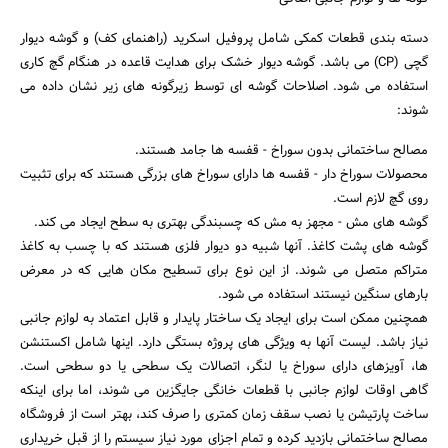
دسته بندی قطعات کمکی شامل پروفیل اسکرید (راهنمای کف) و گوشه دیوار
گچی (CP) می باشد. گوشه دیوار خشک برای هدایت قاعده در هنگام گچ کاری
استفاده می شود. اصلاحات گوشه ای توسط زیرگونه های زیر نشان داده می
شوند:
مصالح ساختمانی بدون سوراخ - قفسه ها جامد هستند.
محصولات سوراخ دار - قفسه ها دارای سوراخ های بزرگی هستند که برای تثبیت
روی گچ لازم است.
گوشه های مش - مجهز به مش که چسبندگی بهتری به سطح ایجاد می کند.
گوشه های پشت کاغذ. آنها شبیه دو دیوار فلزی هستند که با چسب به کاغذ
متراکم متصل می شوند. از این نوع برای تسطیح مکان هایی که در معرض
بارهای سنگین نیستند استفاده می شود.
همچنین ممکن است برای ایجاد یک ساختار پایدار و قابل اعتماد به لوازم جانبی
نیاز باشد. لیست آنها به ویژگی های پروژه بستگی دارد. اینها شامل اکستنشن
ها، آویزهای دارای سوراخ یا لنگر، اتصالات یک سطحی یا دو سطحی است.
گاهی اوقات لوازم جانبی با قطعات خانگی جایگزین می شوند، اما برای اینکه
ساخت پارتیشن یا نصب سقف زمان کمتری را صرف کند، بهتر است از فروشگاه
مصالح ساختمانی بازدید کرده و تمام اجزای مورد نیاز سیستم را از قبل خریداری