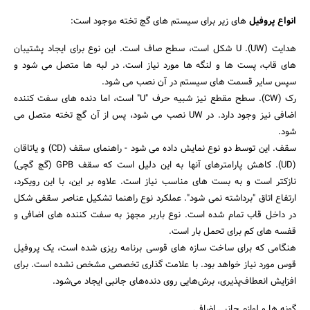
جستجو
انواع پروفیل
های زیر برای سیستم های گچ تخته موجود است:
هدایت (UW). U شکل است، سطح صاف است. این نوع برای ایجاد پشتیبان
های قاب، پست ها و لنگه ها مورد نیاز است. در لبه ها متصل می شود و
سپس سایر قسمت های سیستم در آن نصب می شود.
رک (CW). سطح مقطع نیز شبیه حرف "U" است، اما دنده های سفت کننده
اضافی نیز وجود دارد. در UW نصب می شود، پس از آن گچ تخته متصل می
شود.
سقف. این توسط دو نوع نمایش داده می شود - راهنمای سقف (CD) و یاتاقان
(UD). کاهش پارامترهای آنها به این دلیل است که سقف GPB (گچ گچی)
نازکتر است و به بست های مناسب نیاز است. علاوه بر این، با این رویکرد،
ارتفاع اتاق "برداشته نمی شود". عملکرد نوع راهنما تشکیل عناصر سقفی شکل
در داخل قاب تمام شده است. نوع باربر مجهز به سفت کننده های اضافی و
قفسه های کم برای تحمل بار است.
هنگامی که برای ساخت سازه های قوسی برنامه ریزی شده است، یک پروفیل
قوس مورد نیاز خواهد بود. با علامت گذاری تخصصی مشخص نشده است. برای
افزایش انعطاف‌پذیری، برش‌هایی روی دنده‌های جانبی ایجاد می‌شود.
گونه ها و لوازم جانبی اضافی