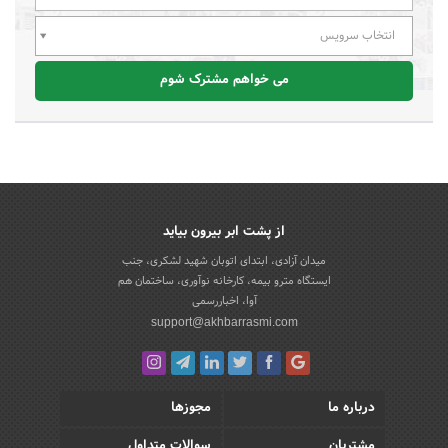
انتخاب سرویس
می خواهم مشترک شوم
از پشت ابر بیرون بیاید
میدان آزادی، ابتدای اتوبان شهید لشکری، جنب
ایستگاه مترو بیمه، کارخانه نوآوری، ساختمان هم
آوا، اخباررسمی
support@akhbarrasmi.com
درباره ما
مجوزها
مشتریان
سوالات متداول