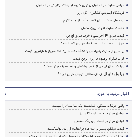
طراحی سایت در اصفهان بهترین شیوه تبلیغات اینترنتی در اصفهان
فروشگاه اینترنتی کشاورزی اگری راز
ایده های طلایی برای کسب درآمد از اینستاگرام
خدمات سایت انجام پروژه ماهان
قیمت سرور HP/بررسی و خرید سرور اچ پی
هر زبانی، هر زمانی، هر کجا، هر جور که راحتید!
رونمایی از سایت بلوباکس با هدف خدمات پرداخت سریع با نازلترین قیمت
خرید تلگرام پرمیوم با ارزان ترین قیمت
چرا لامپ ال ای دی از لامپ رشته‌ای و کم مصرف بهتر است؟
چرا پنل های ال ای دی سقفی فروش خوبی دارند؟
اخبار مرتبط با حوزه
وقتی جزئیات سنگی، شخصیت یک ساختمان را میسازد
عوامل موثر بر قیمت لوله گالوانیزه
عوامل موثر بر قیمت بلبرینگ صنعتی
قیمت میلگرد بستر در سه ماه پرالتهاب؛ از زبان تولیدکننده
دوزینگ پمپ اتاترون یا اینجکتا؟ مقایسه‌ای که قبل از خرید باید بخوانید