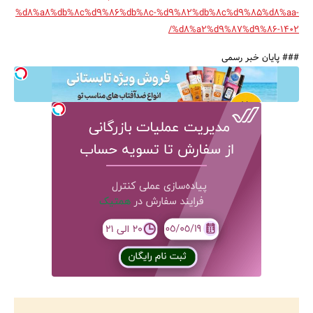
%d8%a8%db%8c%d9%86%db%8c-%d9%82%db%8c%d9%85%d8%aa-
%d8%a2%d9%87%d9%86-1402/
### پایان خبر رسمی