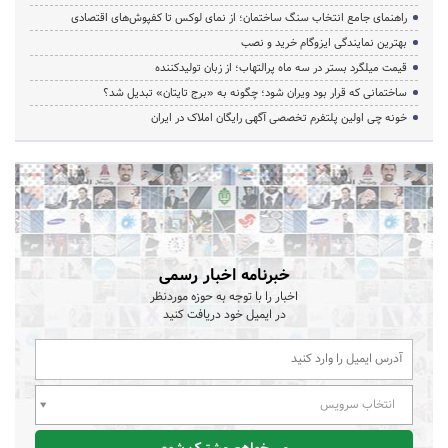
راهنمای جامع انتخاب سنگ ساختمان؛ از نمای لوکس تا کفپوش‌های اقتصادی
بهترین نمایندگی ایزوگام خرید و نصب
قیمت میلگرد بستر در سه ماه پرالتهاب؛ از زبان تولیدکننده
ساختمانی که قرار بود ویران شود؛ چگونه به «برج تایتان» تبدیل شد؟
خونه چی اولین پلتفرم تخصصی آگهی رایگان املاک در ایران
خبرنامه اخبار رسمی
اخبار را با توجه به حوزه موردنظر
در ایمیل خود دریافت کنید
انتخاب سرویس