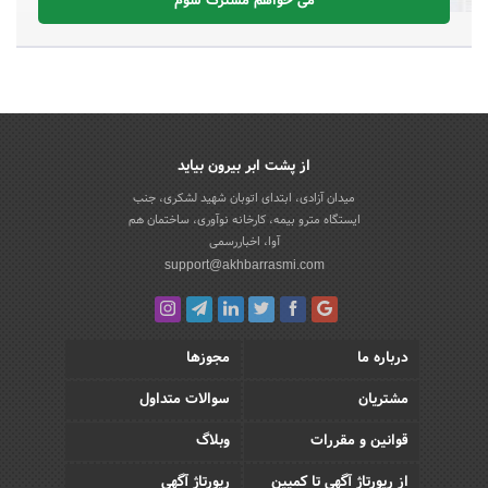
می خواهم مشترک شوم
از پشت ابر بیرون بیاید
میدان آزادی، ابتدای اتوبان شهید لشکری، جنب
ایستگاه مترو بیمه، کارخانه نوآوری، ساختمان هم
آوا، اخباررسمی
support@akhbarrasmi.com
درباره ما
مجوزها
مشتریان
سوالات متداول
قوانین و مقررات
وبلاگ
از رپورتاژ آگهی تا کمپین
رپورتاژ آگهی