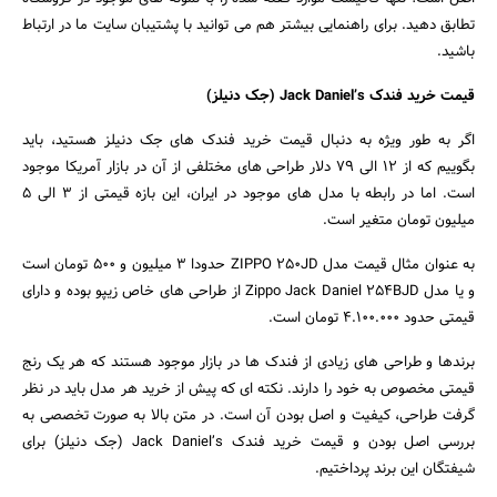
تطابق دهید. برای راهنمایی بیشتر هم می توانید با پشتیبان سایت ما در ارتباط
باشید.
قیمت خرید فندک
Jack Daniel’s (
جک دنیلز
)
اگر به طور ویژه به دنبال قیمت خرید فندک های جک دنیلز هستید، باید
بگوییم که از 12 الی 79 دلار طراحی های مختلفی از آن در بازار آمریکا موجود
است. اما در رابطه با مدل های موجود در ایران، این بازه قیمتی از 3 الی 5
میلیون تومان متغیر است.
به عنوان مثال قیمت مدل ZIPPO 250JD حدودا 3 میلیون و 500 تومان است
و یا مدل Zippo Jack Daniel 254BJD از طراحی های خاص زیپو بوده و دارای
قیمتی حدود 4.100.000 تومان است.
برندها و طراحی های زیادی از فندک ها در بازار موجود هستند که هر یک رنج
قیمتی مخصوص به خود را دارند. نکته ای که پیش از خرید هر مدل باید در نظر
گرفت طراحی، کیفیت و اصل بودن آن است. در متن بالا به صورت تخصصی به
بررسی اصل بودن و قیمت خرید فندک Jack Daniel’s (جک دنیلز) برای
شیفتگان این برند پرداختیم.