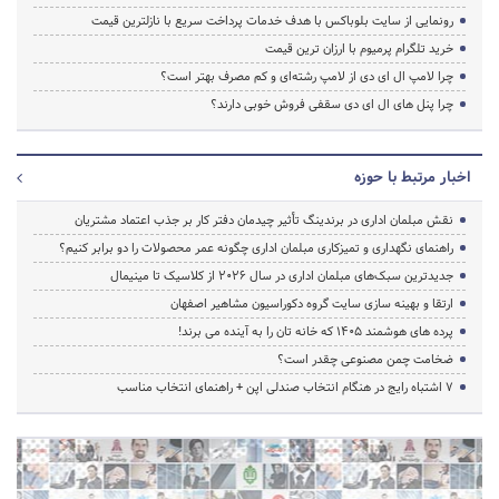
رونمایی از سایت بلوباکس با هدف خدمات پرداخت سریع با نازلترین قیمت
خرید تلگرام پرمیوم با ارزان ترین قیمت
چرا لامپ ال ای دی از لامپ رشته‌ای و کم مصرف بهتر است؟
چرا پنل های ال ای دی سقفی فروش خوبی دارند؟
اخبار مرتبط با حوزه
نقش مبلمان اداری در برندینگ تأثیر چیدمان دفتر کار بر جذب اعتماد مشتریان
راهنمای نگهداری و تمیزکاری مبلمان اداری چگونه عمر محصولات را دو برابر کنیم؟
جدیدترین سبک‌های مبلمان اداری در سال ۲۰۲۶ از کلاسیک تا مینیمال
ارتقا و بهینه سازی سایت گروه دکوراسیون مشاهیر اصفهان
پرده‌ های هوشمند ۱۴۰۵ که خانه‌ تان را به آینده می‌ برند!
ضخامت چمن مصنوعی چقدر است؟
۷ اشتباه رایج در هنگام انتخاب صندلی اپن + راهنمای انتخاب مناسب