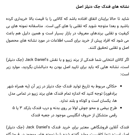
نشانه های فندک جک دنیلز
اصل
شاید تا حالا برایتان اتفاق افتاده باشد که کالایی را با قیمت بالا خریداری کرده
باشید و بعدا متوجه شوید که تقلبی یا های کپی است. متاسفانه نمونه های بی
کیفیت و تقلبی برندهای معروف در بازار بسیار است و همین دلیل هم باعث
می شود که افراد پیش از خرید برای کسب اطلاعات در مورد نشانه های محصول
اصل و تقلبی تحقیق کنند.
جستجو
اگر کالای انتخابی شما فندکی از برند زیپو و با نقش Jack Daniel’s (جک دنیلز)
است، نشانه هایی که باید برای تایید اصل بودن به دنبالشان بگردید، موارد زیر
است:
حکاکی مربوط به تاریخ تولید فندک جک دنیلز در زیر آن (به همراه شهر
برادفورد) توجه کنید که اندازه تمام فندک های برند زیپو در تمامی مدل
ها، یکسان است و کوتاه و بلند ندارد.
طرح بیضی و محو جوش لولا بر روی بدنه و درب فندک بارکد 3 یا 5
رقمی متشکل از حروف انگلیسی موجود در جعبه فندک
فندک آنلاین فروشگاهی معتبر برای خرید فندک Jack Daniel’s (جک دنیلز)
اصل است؛ تنها کافیست موارد گفته شده را با نمونه های موجود در فروشگاه