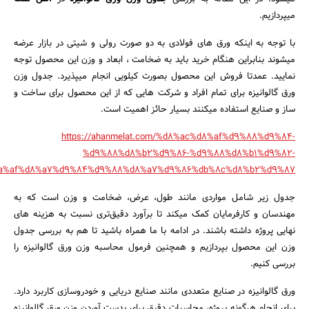
میپردازیم.
با توجه به اینکه ورق های فولادی به دو صورت رولی و شیتی در بازار عرضه
میشوند بنابراین هنگام خرید باید به ضخامت ، ابعاد و وزن این محصول توجه
نمایید. عمدتا فروش این محصول بصورت کیلویی انجام میپذیرد. جدول وزن
ورق گالوانیزه برای تمام افراد و شرکت هایی که از این محصول برای ساخت و
ساز و صنایع استفاده میکنند بسیار حائز اهمیت است.
https://ahanmelat.com/%d8%ac%d8%af%d9%88%d9%84-
%d9%88%d8%b2%d9%86-%d9%88%d8%b1%d9%82-
a%af%d8%a7%d9%84%d9%88%d8%a7%d9%86%db%8c%d8%b2%d9%87/
جدول زیر شامل مواردی مانند طول، عرض، ضخامت و وزن است که به
مهندسان و کارفرمایان کمک میکند تا برآورد دقیق‌تری نسبت به هزینه های
نهایی پروژه داشته باشند. در ادامه با ما همراه باشید تا هم به بررسی جدول
وزن این محصول بپردازیم و همچنین فرمول محاسبه وزن ورق گالوانیزه را
بررسی کنیم.
ورق گالوانیزه در صنایع متعددی مانند صنایع دریایی و خودروسازی کاربرد دارد.
جستجو
برای انجام هرگونه پروژه، محاسبات دقیق برای بدست آوردن وزن ورق گالوانیزه