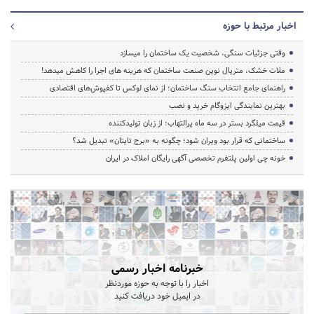
اخبار مرتبط با حوزه
وقتی جزئیات سنگی، شخصیت یک ساختمان را میسازد
ملات خشک، متریال نوین صنعت ساختمان که هزینه‌ های اجرا را کاهش میدهد!
راهنمای جامع انتخاب سنگ ساختمان؛ از نمای لوکس تا کفپوش‌های اقتصادی
بهترین نمایندگی ایزوگام خرید و نصب
قیمت میلگرد بستر در سه ماه پرالتهاب؛ از زبان تولیدکننده
ساختمانی که قرار بود ویران شود؛ چگونه به «برج تایتان» تبدیل شد؟
خونه چی اولین پلتفرم تخصصی آگهی رایگان املاک در ایران
خبرنامه اخبار رسمی
اخبار را با توجه به حوزه موردنظر
در ایمیل خود دریافت کنید