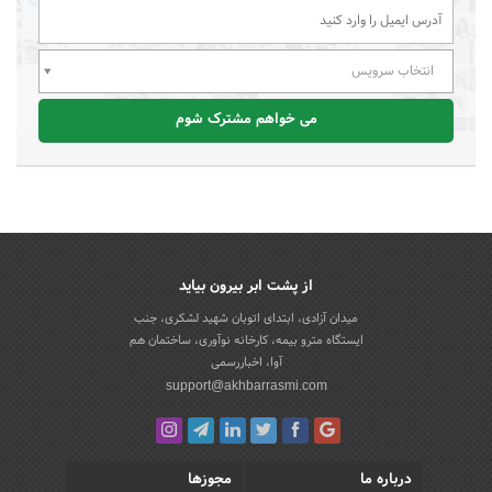
انتخاب سرویس
می خواهم مشترک شوم
از پشت ابر بیرون بیاید
میدان آزادی، ابتدای اتوبان شهید لشکری، جنب
ایستگاه مترو بیمه، کارخانه نوآوری، ساختمان هم
آوا، اخباررسمی
support@akhbarrasmi.com
درباره ما
مجوزها