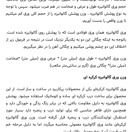
حجم ورق گالوانیزه طول و عرض و ضخامت در هم ضرب میشود. سپس با توجه
به نوع پوشش گالوانیزه ، وزن پوشش گالوانیزه را از حجم کلی ورق کم میکنیم
تا وزن واقعی را بدست آوریم.
ورق گالوانیزه همان ورق فولادی است که با پوشش روی گالوانیزه شده است.
باتوجه به اینکه چگالی این دو به یکدیگر نزدیک است در نتیجه در فرمول زیر از
اختلاف این دو چشم پوشی میکنیم و چگالی آهن را در نظر میگیریم.
وزن ورق گالوانیزه = طول ورق (میلی متر) * عرض ورق (میلی متر) *ضخامت
(میلی متر)* چگالی ورق (گرم بر سانتی‌متر مکعب)
وزن ورق گالوانیزه کرکره ای
ورق گالوانیزه کرکره‌ای یکی از محصولات پرکاربرد در ساخت و ساز است. از این
محصول برای ساخت درب کرکره ای ساده و اتوماتیک استفاده میشود. پوشش
ورق گالوانیزه به دلیل مقاومت بالایی که در برابر زنگ زدگی و خوردگی دارد و
همچنین دارای ظاهر مناسبی که برای تولید درب و پنجره دارد بسیار مورد
استقبال تولیدکنندگان درب و پنجره قرار گرفته است. وزن ورق گالوانیزه
کرکره‌ای مانند ورق گالوانیزه معمولی محاسبه میگردد اما به دلیل مرحله خم
کاری قیمت آن از نوع معمولی بالاتر است.