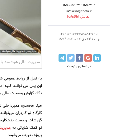
-
021220*****
021*****
in**@kargaheto.ir
[نمایش اطلاعات]
کد: 140210217767815849
جمعه 22 دی 02 ساعت 18:04
مدیریت مالی هوشمند با پل
در دسترس نیست
به نقل از روابط عمومی شرک
این پس می توانند کلیه امور
نگاه گزارش وضعیت مالی پرو
مینا محمدی، مدیرداخلی شرک
کارگاهِ تو کاربران می‌توان
گزارشات وضعیت بدهکاری‌ها
تو کمک شایانی به
مدیریت 
پروژه تعریف می‌شوند.