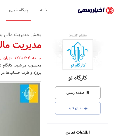
اخبار
خانه
پایگاه خبری
رسمی
-
بخش مدیریت مالی به پ
منتشر کننده:
اخبار
مدیریت مالی
تایید
جمعه 02/10/22
،
تهران
,
شده
محسوب می‌شود. کارگاهِ تو
شرکت‌ها،
پروژه و طرف حساب‌ها در ق
کارگاه تو
سازمان‌ها
و
صفحه رسمی
روابط
دنبال کنید
عمومی‌ها
اطلاعات تماس