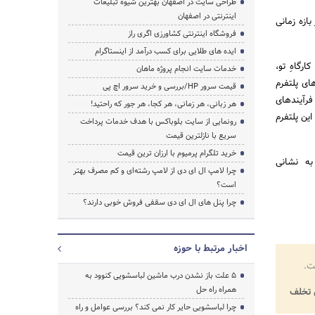
طراحی سایت در اصفهان بهترین شیوه تبلیغات
اینترنتی در اصفهان
بازه زمانی
فروشگاه اینترنتی کشاورزی اگری راز
ایده های طلایی برای کسب درآمد از اینستاگرام
رگاهِ تو،
خدمات سایت انجام پروژه ماهان
ای پلتفرم
قیمت سرور HP/بررسی و خرید سرور اچ پی
فرآیندهای
هر زبانی، هر زمانی، هر کجا، هر جور که راحتید!
ین پلتفرم
رونمایی از سایت بلوباکس با هدف خدمات پرداخت
سریع با نازلترین قیمت
خرید تلگرام پرمیوم با ارزان ترین قیمت
به نشانی
چرا لامپ ال ای دی از لامپ رشته‌ای و کم مصرف بهتر
است؟
چرا پنل های ال ای دی سقفی فروش خوبی دارند؟
اخبار مرتبط با حوزه
ت.
5 علت باز نشدن درب ماشین لباسشویی کنوود به
همراه راه حل
تخلف
چرا لباسشویی حایر کار نمی کند؟ بررسی عوامل و راه