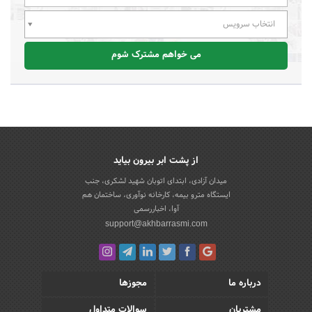
انتخاب سرویس
می خواهم مشترک شوم
از پشت ابر بیرون بیاید
میدان آزادی، ابتدای اتوبان شهید لشکری، جنب
ایستگاه مترو بیمه، کارخانه نوآوری، ساختمان هم
آوا، اخباررسمی
support@akhbarrasmi.com
درباره ما
مجوزها
مشتریان
سوالات متداول