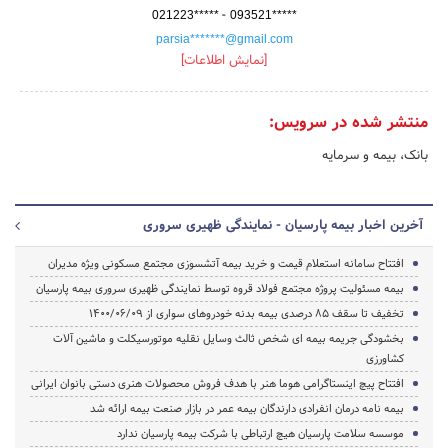
-
021223*****
093521*****
parsia*******@gmail.com
[نمایش اطلاعات]
منتشر شده در سرویس:
بانک، بیمه و سرمایه
آخرین اخبار بیمه پارسیان - نمایندگی ظهیری سروری
افتتاح سامانه استعلام قیمت و خرید بیمه آتشسوزی مجتمع مسکونی ویژه مدیران
بیمه مسئولیت پروژه مجتمع فولاد قروه توسط نمایندگی ظهیری سروری بیمه پارسیان
تخفیف‌ تا سقف 85 درصدی بیمه بدنه خودروهای سواری از 1400/06/09
بخشودگی جریمه بیمه ای شخص ثالث وسایل نقلیه موتورسیکلت و ماشین آلات
کشاورزی
افتتاح پیچ اینستاگرامی هوما هنر با هدف فروش محصولات هنری دستی بانوان ایرانی
بیمه نامه درمان انفرادی دارندگان بیمه عمر در بازار صنعت بیمه ارائه شد
موسسه سلامت پارسیان هیچ ارتباطی با شرکت بیمه پارسیان ندارد