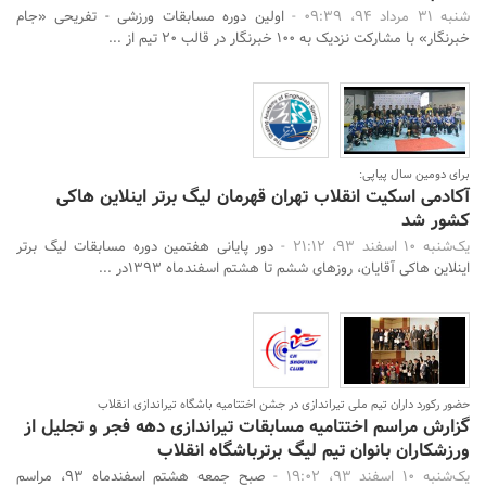
شنبه 31 مرداد 94، 09:39 -
اولین دوره مسابقات ورزشی - تفریحی «جام
خبرنگار» با مشارکت نزدیک به 100 خبرنگار در قالب 20 تیم از ...
برای دومین سال پیاپی:
آکادمی اسکیت انقلاب تهران قهرمان لیگ برتر اینلاین هاکی
کشور شد
یک‌شنبه 10 اسفند 93، 21:12 -
دور پایانی هفتمین دوره مسابقات لیگ برتر
اینلاین هاکی آقایان، روزهای ششم تا هشتم اسفندماه 1393در ...
حضور رکورد داران تیم ملی تیراندازی در جشن اختتامیه باشگاه تیراندازی انقلاب
گزارش مراسم اختتامیه مسابقات تیراندازی دهه فجر و تجلیل از
ورزشکاران بانوان تیم لیگ برترباشگاه انقلاب
یک‌شنبه 10 اسفند 93، 19:02 -
صبح جمعه هشتم اسفندماه 93، مراسم