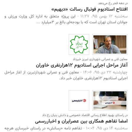
در دهه فجر رخ می‌دهد
افتتاح استادیوم فوتبال رسالت «دیهیم»
سه‌شنبه 12 بهمن 95، 11:27 -
این پروژه متعلق به اداره کل وزارت ورزش و
جوانان استان تهران است که با بودجه‌ای بالغ بر 3میلیارد ...
معاون فنی و عمرانی شهرداری تبریز خبرداد
آغاز مراحل اجرایی استادیوم 12هزارنفری خاوران
چهارشنبه 22 دی 95، 14:06 -
معاون فنی و عمرانی شهردارتبریز، از اغاز مراحل
اجرایی استادیوم 12هزارنفری خاوران خبر داد.
در راستای بهبود اطلاع رسانی اقتصاد خصوصی و دانش بنیان رخ داد
امضا تفاهم همکاری بین عصرایران و اخباررسمی
سه‌شنبه 14 دی 95، 10:04 -
تفاهم نامه «رسانش» در راستای خبرسازی هرچه