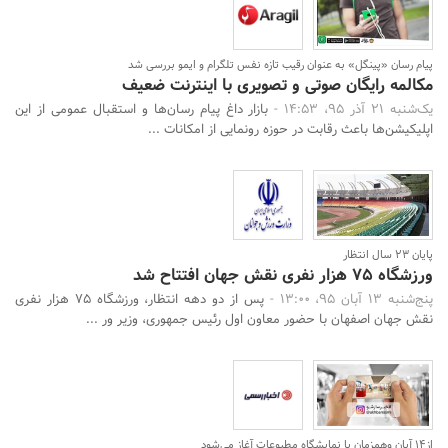
پیام رسان «پینگل» به عنوان رقیب تازه نفس تلگرام و ایمو بررسی شد
مکالمه رایگان صوتی و تصویری با اینترنت ضعیف
یک‌شنبه 21 آذر 95، 14:53 -
بازار داغ پیام رسان‌ها و استقبال عمومی از این
اپلیکیشن‌ها باعث رقابت در حوزه رونمایی از امکانات ...
پایان 23 سال انتظار
ورزشگاه 75 هزار نفری نقش جهان افتتاح شد
پنج‌شنبه 13 آبان 95، 13:00 -
پس از دو دهه انتظار، ورزشگاه 75 هزار نفری
نقش جهان اصفهان با حضور معاون اول رئیس جمهوری، وزیر ور ...
از14 آبان وهمزمان با نمایشگاه مطبوعات آغاز می‌شود