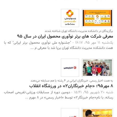
برگزیدگان در دانشکده مدیریت دانشگاه تهران شناخته شدند
معرفی شرکت های برتر نوآوری‌ محصول ایران در سال 95
یک‌شنبه 11 مهر 95، 16:17 -
"جشنواره ملی نوآوری محصول برتر ایرانی" که با
همت دانشکده مدیریت دانشگاه تهران برپا شد با معرفی م ...
به همت اخبار رسمی، خبرنگاران ایرانی در 4 رشته با هم مسابقه می‌دهند
8 مهر95؛ «جام خبرنگاران2» در ورزشگاه انقلاب
شنبه 20 شهریور 95، 15:41 -
دومین دوره از مسابقات ورزشی-تفریحی اصحاب
رسانه، با نام«جام خبرنگار2» توسط «اخبار رسمی» در 8 مهرم ...