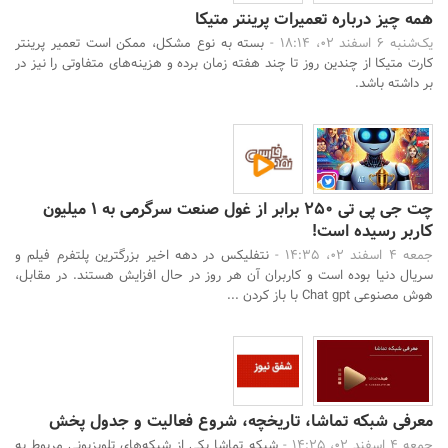
همه چیز درباره تعمیرات پرینتر متیکا
یک‌شنبه 6 اسفند 02، 18:14 -
بسته به نوع مشکل، ممکن است تعمیر پرینتر
کارت متیکا از چندین روز تا چند هفته زمان برده و هزینه‌های متفاوتی را نیز در
بر داشته باشد.
چت جی پی تی 250 برابر از غول صنعت سرگرمی به 1 میلیون
کاربر رسیده است!
جمعه 4 اسفند 02، 14:35 -
نتفلیکس در دهه اخیر بزرگترین پلتفرم فیلم و
سریال دنیا بوده است و کاربران آن هر روز در حال افزایش هستند. در مقابل،
هوش مصنوعی Chat gpt با باز کردن ...
معرفی شبکه تماشا، تاریخچه، شروع فعالیت و جدول پخش
جمعه 4 اسفند 02، 14:25 -
شبکه تماشا یکی از شبکه‌های تلویزیونی مربوط به