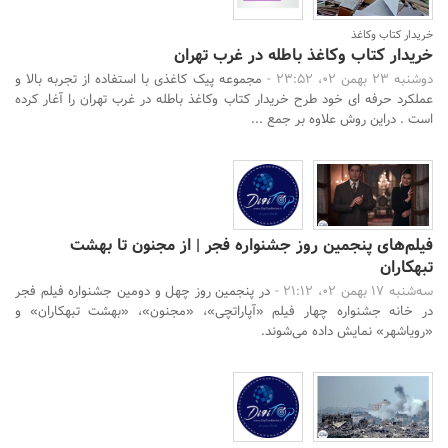
خریدار کتاب وکاغذ
خریدار کتاب وکاغذ باطله در غرب تهران
دوشنبه 23 بهمن 02، 23:52 -
مجموعه پیک کاغذی با استفاده از تجربه بالا و
عملکرد حرفه ای خود طرح خریدار کتاب وکاغذ باطله در غرب تهران را آغار کرده
است . دراین روش علاوه بر جمع ...
فیلم‌های پنجمین روز جشنواره فجر | از مجنون تا بهشت
تبهکاران
سه‌شنبه 17 بهمن 02، 21:12 -
در پنجمین روز چهل و دومین جشنواره فیلم فجر
در خانه جشنواره چهار فیلم «آپاراتچی»، «مجنون»، «بهشت تبهکاران» و
«رویاشهر» نمایش داده می‌شوند.