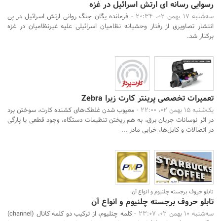
رسوایی رسانه ای ارتش اسرائیل در غزه
سه‌شنبه 17 بهمن 02، 20:34 -
فرمانده یگان جنگ روانی ارتش اسرائیل در پی
انتشار تصاویری از رفتار وحشیانه نظامیان اسرائیلی علیه غیرنظامیان در غزه
برکنار شد.
تعمیرات تخصصی پرینتر کارت زبرا Zebra
یک‌شنبه 15 بهمن 02، 22:00 -
معیوب شدن غلطک‌های کشنده کارت، سوختن برد
در اثر نوسانات جریان برق، به هم ریختن تنظیمات دستگاه، وجود قطعی یا پارگی
در اتصالات و کابل‌ها، خرابی مادر ...
تابلو حروف برجسته چلنیوم و انواع آن
تابلو حروف برجسته چلنیوم و انواع آن
سه‌شنبه 10 بهمن 02، 23:07 -
کلمه چنلیوم، از ترکیب دو کلمه کانال (channel)