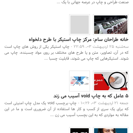
صنعت طراحی و چاپ در عرصه جهانی با یک ...
خانه طراحان سام: مرکز چاپ استیکر با طرح دلخواه
سه‌شنبه 25 اردیبهشت 03، 22:59 -
چاپ استیکر یکی از روش های چاپ است
که در آن، تصاویر، متن و یا طرح های مختلف بر روی مواد چسبنده، چاپ می
شوند. استیکرهایی که چاپ می شوند، قابلیت چسبا ...
5 عامل که به چاپ void آسیب می زند
جمعه 21 اردیبهشت 03، 10:26 -
چاپ برچسب void یک مدل چاپ امنیتی است
که برای یک سری از کسب و کار ها استفاده از آن ضرورری است و ما در این
مقاله به مواردی که به این بچسب آسیب می زن ...