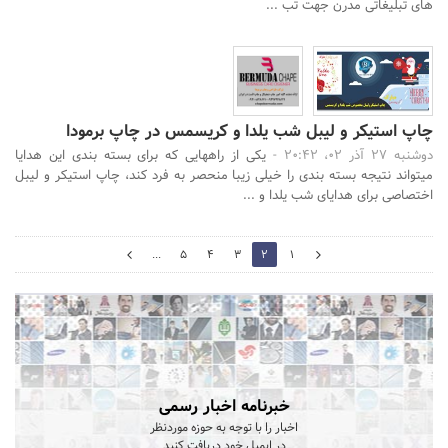
های تبلیغاتی مدرن جهت تب ...
چاپ استیکر و لیبل شب یلدا و کریسمس در چاپ برمودا
دوشنبه 27 آذر 02، 20:42 -
یکی از راههایی که برای بسته بندی این هدایا
میتواند نتیجه بسته بندی را خیلی زیبا منحصر به فرد کند، چاپ استیکر و لیبل
اختصاصی برای هدایای شب یلدا و ...
3
...
5
4
3
2
1
1
خبرنامه اخبار رسمی
اخبار را با توجه به حوزه موردنظر
در ایمیل خود دریافت کنید