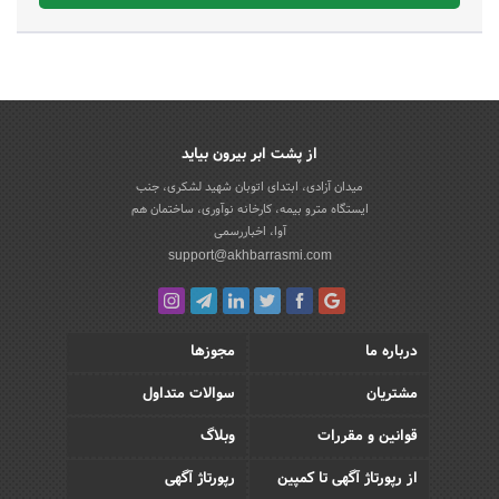
از پشت ابر بیرون بیاید
میدان آزادی، ابتدای اتوبان شهید لشکری، جنب
ایستگاه مترو بیمه، کارخانه نوآوری، ساختمان هم
آوا، اخباررسمی
support@akhbarrasmi.com
درباره ما
مجوزها
مشتریان
سوالات متداول
قوانین و مقررات
وبلاگ
از رپورتاژ آگهی تا کمپین
رپورتاژ آگهی