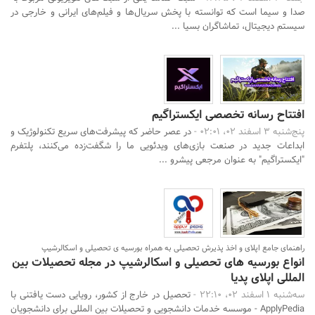
صدا و سیما است که توانسته با پخش سریال‌ها و فیلم‌های ایرانی و خارجی در
سیستم دیجیتال، تماشاگران بسیا ...
افتتاح رسانه تخصصی ایکستراگیم
پنج‌شنبه 3 اسفند 02، 02:01 -
در عصر حاضر که پیشرفت‌های سریع تکنولوژیک و
ابداعات جدید در صنعت بازی‌های ویدئویی ما را شگفت‌زده می‌کنند، پلتفرم
"ایکستراگیم" به عنوان مرجعی پیشرو ...
راهنمای جامع اپلای و اخذ پذیرش تحصیلی به همراه بورسیه ی تحصیلی و اسکالرشیپ
انواع بورسیه های تحصیلی و اسکالرشیپ در مجله تحصیلات بین
المللی اپلای پدیا
سه‌شنبه 1 اسفند 02، 22:10 -
تحصیل در خارج از کشور، رویایی دست یافتنی با
ApplyPedia - موسسه خدمات دانشجویی و تحصیلات بین المللی برای دانشجویان