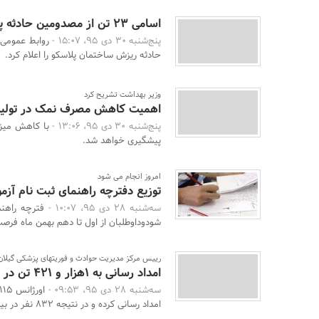
اسامی 23 تن از مصدومین حادثه پلاسکو
پنج‌شنبه 30 دی 95، 15:07 -
روابط عمومی 
حادثه ریزش ساختمان پلاسکو را اعلام کرد.
وزیر بهداشت تشریح کرد
اهمیت کاهش مصرف نمک در تولید
پنج‌شنبه 30 دی 95، 13:06 -
پیشگیری خواهد شد.
امروز انجام می شود
توزیع دفترچه راهنمای ثبت نام آزم
سه‌شنبه 28 دی 95، 10:07 -
شودوداوطلبان از اول تا دهم بهمن ماه فرصت د
رییس مرکز مدیریت حوادث و فوریتهای پزشکی گیلان 
امداد رسانی به 1هزار و 421 تن در هفته گذشته
سه‌شنبه 28 دی 95، 09:53 -
امداد رسانی کرده و در نتیجه 832 نفر در بیمارستان های ...