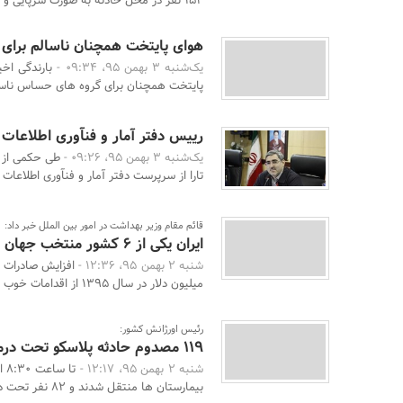
154 نفر در محل حادثه به صورت سرپایی و 48 نفر ب ...
هوای پایتخت همچنان ناسالم برا
یک‌شنبه 3 بهمن 95، 09:34 -
بارندگی اخی
پایتخت همچنان برای گروه های حساس ناس
رییس دفتر آمار و فنآوری اطلاعا
یک‌شنبه 3 بهمن 95، 09:26 -
طی حکمی از 
تارا از سرپرست دفتر آمار و فنآوری اطلاعات 
قائم مقام وزیر بهداشت در امور بین الملل خبر داد:
ایران یکی از 6 کشور منتخب جهان در حوزه سلامت است
شنبه 2 بهمن 95، 12:36 -
میلیون دلار در سال 1395 از اقدامات خوب حوزه بی ...
رئیس اورژانش کشور:
119 مصدوم حادثه پلاسکو تحت درمان قرار گرفتند
شنبه 2 بهمن 95، 12:17 -
بیمارستان ها منتقل شدند و ۸۲ نفر تحت درمان سرپایی ...