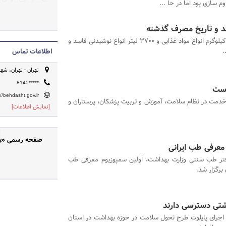
 سازی بود اما در حا ...
به عنوان مسئول "ت
را برای تحقق آن ب
آن هم در عصر ارتب
حدود 3008 کیلوگرم انواع مواد غذایی و 3700 لیتر انواع نوشیدنی فاسد و
بدیهی است در این 
.
اطلاعات تماس
بهداشت، اولی تر و
تهران - تهران، ش
درمان و آموزش پزش
امر اطلاع رسانی ص
8145*****
است
://behdasht.gov.ir
خدمت در نظام سلامت، آموزش و تربیت پزشکان، پرستاران و
[نمایش اطلاعات]
صفحه رسمی «وزا
 معرفی طب ایرانی
تر طب سنتی وزارت بهداشت، اولین سمپوزیوم معرفی طب
 برگزار شد.
جرای پایلوت طرح تحول سلامت در حوزه بهداشت در استان