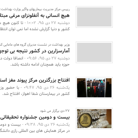
رییس مرکز مدیریت بیماریهای واگیر وزارت بهداشت:
هیچ انسانی به آنفلونزای مرغی مبت
دوشنبه 27 دی 95، 10:02 -
تا کنون هیچ مو
کشور و دنیا گزارش نشده اما نمی توان انتظار 
وزیر بهداشت در نشست مدیران گروه های مامایی کش
آمارسزارین در کشور نتیجه بی توج
دوشنبه 27 دی 95، 09:56 -
انصافا دولت در
حوزه باید همچنان ادامه داشته باشد.
افتتاح بزرگترین مرکز پیوند مغز است
یک‌شنبه 26 دی 95، 09:47 -
با حضور وزی
کشور در بیمارستان شفا اهواز، افتتاح شد.
27 دی برگزار می شود
بیست و دومین جشنواره تحقیقاتی 
یک‌شنبه 26 دی 95، 09:38 -
در مرکز همایش های بین المللی رازی دانشگا