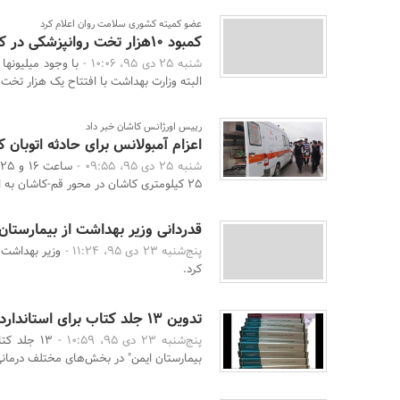
عضو کمیته کشوری سلامت روان اعلام کرد
کمبود 10هزار تخت روانپزشکی در کشور
شنبه 25 دی 95، 10:06 -
البته وزارت بهداشت با افتتاح یک هزار تخت 
رییس اورژانس کاشان خبر داد
اعزام آمبولانس برای حادثه اتوبان 
شنبه 25 دی 95، 09:55 -
25 کیلومتری کاشان در محور قم-کاشان به اورژانس 115 ...
قدردانی وزیر بهداشت از بیمارست
پنج‌شنبه 23 دی 95، 11:24 -
وزیر بهداشت 
کرد.
تدوین 13 جلد کتاب برای استانداردسازی بیمارستان ها
پنج‌شنبه 23 دی 95، 10:59 -
13 جلد ک
بیمارستان ایمن" در بخش‌های مختلف درمانی 