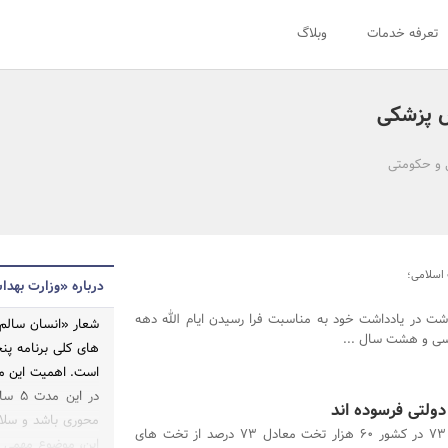
تعرفه خدمات
وبلاگ
ش پزشکی
تی و حکومتی
اسلامی؛
درباره «وزارت بهد
اشت در یادداشت خود به مناسبت فرا رسیدن ایام الله دهه
شعار «انسان سالم؛
ز سی و هشت سال ...
های کلی برنامه پ
است. اهمیت این مو
در ا
محوری باشد و سلام
در سال 73 در کشور 60 هزار تخت معادل 73 درصد از تخت های
این، موضوع مهمی 