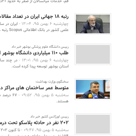
قم، خدمات میانسالان از صفر به حدود 20درصد افزایش پید ...
رتبه 18 جهانی ایران در تعداد مقالات و مستندات علمی
چهارشنبه 6 بهمن 95، 13:04 -
علمی کشور در بانک اطلاعاتی Scopus رتبه 18 جهانی و ا ...
رییس دانشگاه علوم پزشکی بوشهر خبر داد
طلب ۱۱۰ میلیاردی دانشگاه بوشهر از بیمه‌ها
چهارشنبه 6 بهمن 95، 13:01 -
در چند سال
استان بوشهر توسعه پیدا کرده است.
سخنگوی وزارت بهداشت:
متوسط عمر ساختمان هاى مراکز درمانى 27 س
سه‌شنبه 5 بهمن 95، 09:52 -
67 درصد
هستند.
رییس اورژانس کشور خبر داد
202 نفر در حادثه پلاسکو تحت درمان قرار گرفتند
سه‌شنبه 5 بهمن 95، 09:47 -
ت