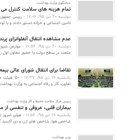
سخنگوی وزارت بهداشت :
تمام هزینه های سلامت کنترل می 
دوشنبه 20 دی 95، 17:06 -
رییس جمهوری
تامین اجتماعی و خزانه دستور دادند و با توجه
عدم مشاهده انتقال آنفلوانزای پرندگ
دوشنبه 20 دی 95، 16:54 -
عوارض شیوع 
متعدد در سطح دولت با حضور معاون اول ری
تقاضا برای انتقال شورای عالی بیم
یک‌شنبه 19 دی 95، 12:37 -
50 هیئت م
تعاون، کار و رفاه اجتماعی به وزارت بهداشت، 
رییس مرکز سلامت محیط و کار وزارت بهداشت:
بیماران قلبی، عروقی و تنفسی از م
یک‌شنبه 19 دی 95، 11:52 -
هوای امروز ت
شاخص هوا، شاخص های ازن و دی اکسید گوگ
وزیر بهداشت: