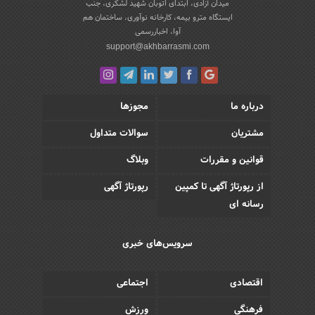
میدان آزادی، ابتدای اتوبان شهید لشکری، جنب
ایستگاه مترو بیمه، کارخانه نوآوری، ساختمان هم
آوا، اخباررسمی
support@akhbarrasmi.com
درباره ما
مجوزها
مشتریان
سوالات متداول
قوانین و مقررات
وبلاگ
از رپورتاژ آگهی تا کمپین
رپورتاژ آگهی
رسانه ای
سرویس‌های خبری
اقتصادی
اجتماعی
فرهنگی
ورزش