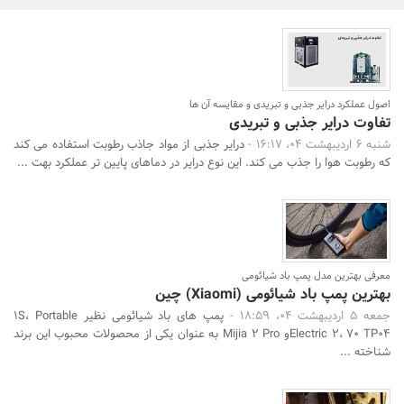
بانک، بیمه و سرمایه
مسکن و ساختمان
اصول عملکرد درایر جذبی و تبریدی و مقایسه آن ها
تفاوت درایر جذبی و تبریدی
شنبه 6 اردیبهشت 04، 16:17 -
درایر جذبی از مواد جاذب رطوبت استفاده می کند
که رطوبت هوا را جذب می کند. این نوع درایر در دماهای پایین تر عملکرد بهت ...
معرفی بهترین مدل پمپ باد شیائومی
بهترین پمپ باد شیائومی (Xiaomi) چین
جمعه 5 اردیبهشت 04، 18:59 -
پمپ های باد شیائومی نظیر 1S، Portable
Electric 2، 70 TP04و Mijia 2 Pro به عنوان یکی از محصولات محبوب این برند
شناخته ...