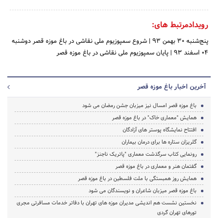
رویدادمرتبط های:
پنج‌شنبه 30 بهمن 93
|
شروع سمپوزیوم ملی نقاشی در باغ موزه قصر
دوشنبه
04 اسفند 93
|
پایان سمپوزیوم ملی نقاشی در باغ موزه قصر
آخرین اخبار باغ موزه قصر
باغ موزه قصر امسال نیز میزبان جشن رمضان می شود
همایش "معماری خاک" در باغ موزه قصر
افتتاح نمایشگاه پوستر های آزادگان
گلریزان ستاره ها برای درمان بیماران
رونمایی کتاب سرگذشت معماری "پاتریک ناجنز"
گفتمان هنر و معماری در باغ موزه قصر
همایش روز همبستگی با ملت فلسطین در باغ موزه قصر
باغ موزه قصر میزبان شاعران و نویسندگان می شود
نخستین نشست هم اندیشی مدیران موزه های تهران با دفاتر خدمات مسافرتی مجری
تورهای تهران گردی