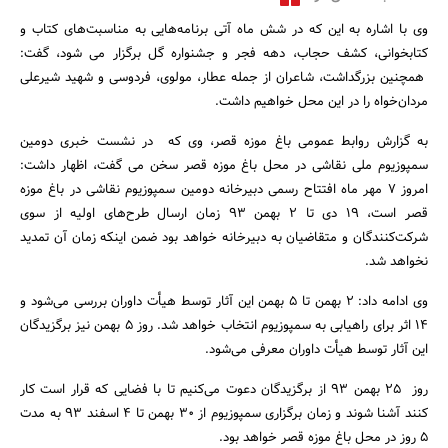
وی با اشاره به این که در شش ماه آتی برنامه‌هایی به مناسبت‌های کتاب و
کتابخوانی، کشف حجاب، دهه فجر و جشنواره گل برگزار می شود، گفت:
همچنین بزرگداشت، شاعران از جمله عطار، مولوی، فردوسی و شهید شیرعلی
مردان‌خواه را در این محل خواهیم داشت.
به گزارش روابط عمومی باغ موزه قصر، وی که در نشست خبری دومین
سمپوزیوم ملی نقاشی در محل باغ موزه قصر سخن می گفت، اظهار داشت:
امروز 7 مهر ماه افتتاح رسمی دبیرخانه دومین سمپوزیوم نقاشی در باغ موزه
قصر است، 19 دی تا 2 بهمن 93 زمان ارسال طرح‌های اولیه از سوی
شرکت‌کنندگان و متقاضیان به دبیرخانه خواهد بود ضمن اینکه زمان آن تمدید
جستجو
نخواهد شد.
وی ادامه داد: 2 بهمن تا 5 بهمن این آثار توسط هیأت داوران بررسی می‌شود و
14 اثر برای راهیابی به سمپوزیوم انتخاب خواهد شد. روز 5 بهمن نیز برگزیدگان
این آثار توسط هیأت داوران معرفی ‌می‌شود.
روز 25 بهمن 93 از برگزیدگان دعوت می‌کنیم تا با فضایی که قرار است کار
کنند آشنا شوند و زمان برگزاری سمپوزیوم از 30 بهمن تا 4 اسفند 93 به مدت
5 روز در محل باغ موزه قصر خواهد بود.