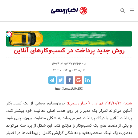
بازگشت
بازگشت
بازگشت
بازگشت
بازگشت
بازگشت
بازگشت
اخبار
رسمی
صفحه نخست پایگاه خبری
صفحه نخست ورزش
صفحه نخست رویداد
صفحه نخست فرهنگی
صفحه نخست اقتصادی
صفحه نخست اجتماعی
صفحه نخست سبک زندگی
-
اقتصادی
رسانه‌ها
تجارت و بازار
علم و آموزش
تازه‌های ورزش
حراج و تخفیف
سلامت و زیبایی
اخبار
اجتماعی
نشریات و کتاب
بهداشت و درمان
مکان‌های ورزشی
کارآفرینی و استارتاپ
روانشناسی و موفقیت
جشنواره، نمایشگاه و هما
روش جدید پرداخت در کسب‌وکارهای آنلاین
تایید
شده
فرهنگی
مد و لباس
سینما و تئاتر
شهر و جامعه
تجهیزات ورزشی
مسابقه و فراخوان
نفت، انرژی و صنایع وابسته
کد: 1394101051324763
شنبه 12 دی 94، 12:47
شرکت‌ها،
ورزش
موسیقی
باشگاه‌ها
حقوقی و قانون
سرگرمی و تفریح
تجارت الکترونیک و فناوری 
سازمان‌ها
http://j.mp/1UlM25X
سبک زندگی
صنعت و تولید
هنرهای تجسمی
دکوراسیون و منزل
گردشگری و میراث فرهنگی
و
روابط
شنبه 94/10/12
،
تهران
,
(اخبار رسمی)
:
برون‌سپاری بخشی از یک کسب‌وکار
رویداد
صنایع دستی
محیط زیست
کسب و کار و خرده فروشی
آنلاین می‌تواند تمرکز یک مدیر را بر روی هدف اصلی فعالیت خود بیشتر کند.
عمومی‌ها
پرداخت آنلاین یا درگاه پرداخت هم می‌تواند به شکلی متفاوت برون‌سپاری شود
تبلیغات و روابط عمومی
صنایع غذایی و کشاورزی
و یکی از دغدغه‌های یک کسب‌وکار را مرتفع کند. این شکل از پرداخت می‌تواند
کار و استخدام
به‌صورت یک لینک منحصربه‌فرد و به شکل گزارشی کامل از پرداخت‌ها در اختیار