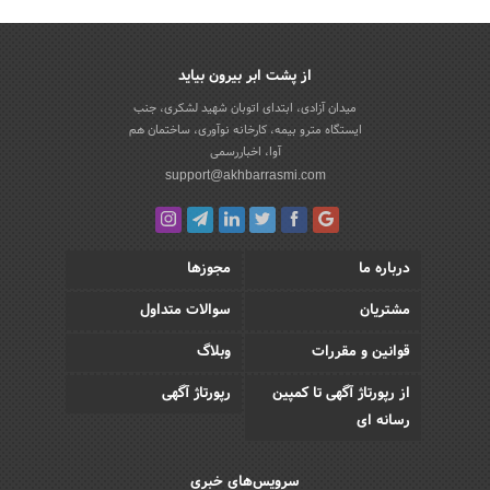
از پشت ابر بیرون بیاید
میدان آزادی، ابتدای اتوبان شهید لشکری، جنب
ایستگاه مترو بیمه، کارخانه نوآوری، ساختمان هم
آوا، اخباررسمی
support@akhbarrasmi.com
درباره ما
مجوزها
مشتریان
سوالات متداول
قوانین و مقررات
وبلاگ
از رپورتاژ آگهی تا کمپین
رپورتاژ آگهی
رسانه ای
سرویس‌های خبری