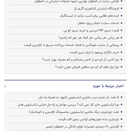
طراحی سایت در اصفهان بهترین شیوه تبلیغات اینترنتی در اصفهان
فروشگاه اینترنتی کشاورزی اگری راز
ایده های طلایی برای کسب درآمد از اینستاگرام
خدمات سایت انجام پروژه ماهان
قیمت سرور HP/بررسی و خرید سرور اچ پی
هر زبانی، هر زمانی، هر کجا، هر جور که راحتید!
رونمایی از سایت بلوباکس با هدف خدمات پرداخت سریع با نازلترین قیمت
خرید تلگرام پرمیوم با ارزان ترین قیمت
چرا لامپ ال ای دی از لامپ رشته‌ای و کم مصرف بهتر است؟
چرا پنل های ال ای دی سقفی فروش خوبی دارند؟
اخبار مرتبط با حوزه
5 علت باز نشدن درب ماشین لباسشویی کنوود به همراه راه حل
چرا لباسشویی حایر کار نمی کند؟ بررسی عوامل و راه حل خرابی لباسشویی هایر
علت نچرخیدن دیگ ماشین لباسشویی سامسونگ (قدیمی و اتوماتیک)
بازسازی بدنه خودروهای لوکس بدون افت قیمت
افزایش ۱۸ درصدی تعمیرات لوازم خانگی در اصفهان تعمیر