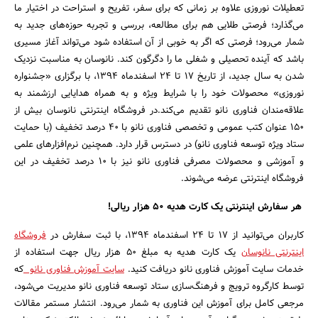
تعطیلات نوروزی علاوه بر زمانی که برای سفر، تفریح و استراحت در اختیار ما
می‌گذارد؛ فرصتی طلایی هم برای مطالعه، بررسی و تجربه حوزه‌های جدید به
شمار می‌رود؛ فرصتی که اگر به خوبی از آن استفاده شود می‌تواند آغاز مسیری
باشد که آینده تحصیلی و شغلی ما را دگرگون کند. نانوسان به مناسبت نزدیک
شدن به سال جدید، از تاریخ 17 تا 24 اسفندماه 1394، با برگزاری «جشنواره
نوروزی» محصولات خود را با شرایط ویژه و به همراه هدایایی ارزشمند به
علاقه‌مندان فناوری نانو تقدیم می‌کند.در فروشگاه اینترنتی نانوسان بیش از
150 عنوان کتب عمومی و تخصصی فناوری نانو با 40 درصد تخفیف (با حمایت
ستاد ویژه توسعه فناوری نانو) در دسترس قرار دارد. همچنین نرم‌افزار‌های علمی
و آموزشی و محصولات مصرفی فناوری نانو نیز با 10 درصد تخفیف در این
فروشگاه اینترنتی عرضه می‌شوند.
هر سفارش اینترنتی یک کارت هدیه
50
هزار ریالی
!
جستجو
کاربران می‌توانید از 17 تا 24 اسفندماه 1394، با ثبت سفارش در
فروشگاه
اینترنتی نانوسان
یک کارت هدیه به مبلغ 50 هزار ریال جهت استفاده از
خدمات سایت آموزش فناوری نانو دریافت کنید.
سایت آموزش فناوری نانو
که
توسط کارگروه ترویج و فرهنگ‌سازی ستاد توسعه فناوری نانو مدیریت می‌شود،
مرجعی کامل برای آموزش این فناوری به شمار می‌رود. انتشار مستمر مقالات